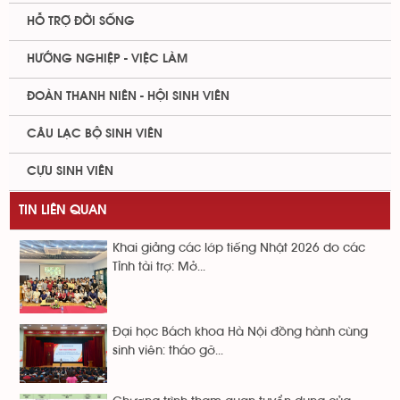
HỖ TRỢ ĐỜI SỐNG
HƯỚNG NGHIỆP - VIỆC LÀM
ĐOÀN THANH NIÊN - HỘI SINH VIÊN
CÂU LẠC BỘ SINH VIÊN
CỰU SINH VIÊN
TIN LIÊN QUAN
Khai giảng các lớp tiếng Nhật 2026 do các
Tỉnh tài trợ: Mở...
Đại học Bách khoa Hà Nội đồng hành cùng
sinh viên: tháo gỡ...