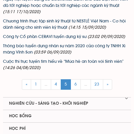
đã tốt nghiệp hoặc chuẩn bị tốt nghiệp các ngành kỹ thuật
(15:11 17/10/2020)
Chương trình thực tập sinh kỹ thuật từ NESTLÉ Việt Nam - Cơ hội
dành riêng cho sinh viên kỹ thuật
(14:15 15/09/2020)
Công ty Cổ phần CERAVI tuyển dụng kỹ sư
(23:02 09/09/2020)
Thông báo tuyển dụng nhân sự năm 2020 của công ty TNHH Xi
măng Vĩnh Sơn
(03:59 06/09/2020)
Cuộc thi trực tuyến tìm hiểu về “Mùa hè an toàn với Sinh viên”
(14:26 04/08/2020)
«
1
...
4
5
6
...
23
»
NGHIÊN CỨU - SÁNG TẠO - KHỞI NGHIỆP
HỌC BỔNG
HỌC PHÍ