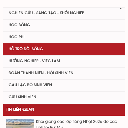
NGHIÊN CỨU - SÁNG TẠO - KHỞI NGHIỆP
HỌC BỔNG
HỌC PHÍ
HỖ TRỢ ĐỜI SỐNG
HƯỚNG NGHIỆP - VIỆC LÀM
ĐOÀN THANH NIÊN - HỘI SINH VIÊN
CÂU LẠC BỘ SINH VIÊN
CỰU SINH VIÊN
TIN LIÊN QUAN
Khai giảng các lớp tiếng Nhật 2026 do các
Tỉnh tài trợ: Mở...