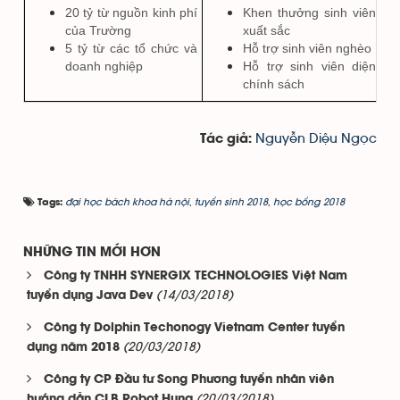
20 tỷ từ nguồn kinh phí
Khen thưởng sinh viên
của Trường
xuất sắc
5 tỷ từ các tổ chức và
Hỗ trợ sinh viên nghèo
doanh nghiệp
Hỗ trợ sinh viên diện
chính sách
Nguyễn Diệu Ngọc
Tác giả:
đại học bách khoa hà nội
,
tuyển sinh 2018
,
học bổng 2018
Tags:
NHỮNG TIN MỚI HƠN
Công ty TNHH SYNERGIX TECHNOLOGIES Việt Nam
(14/03/2018)
tuyển dụng Java Dev
Công ty Dolphin Techonogy Vietnam Center tuyển
(20/03/2018)
dụng năm 2018
Công ty CP Đầu tư Song Phương tuyển nhân viên
(20/03/2018)
hướng dẫn CLB Robot Huna