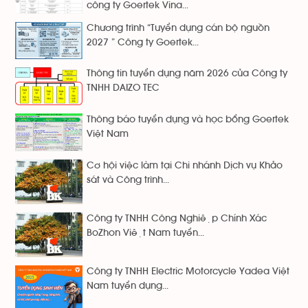
công ty Goertek Vina...
Chương trình “Tuyển dụng cán bộ nguồn
2027 ” Công ty Goertek...
Thông tin tuyển dụng năm 2026 của Công ty
TNHH DAIZO TEC
Thông báo tuyển dụng và học bổng Goertek
Việt Nam
Cơ hội việc làm tại Chi nhánh Dịch vụ Khảo
sát và Công trình...
Công ty TNHH Công Nghiệp Chính Xác
BoZhon Việt Nam tuyển...
Công ty TNHH Electric Motorcycle Yadea Việt
Nam tuyển dụng...