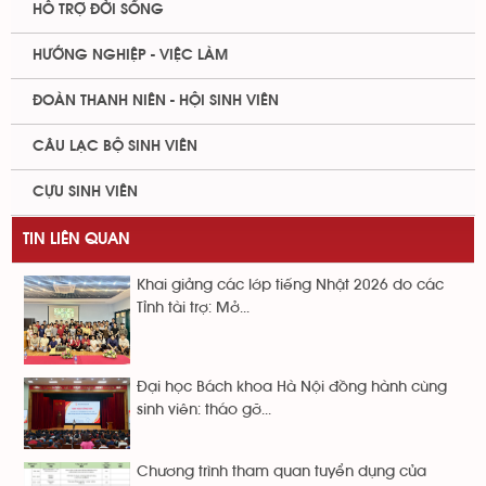
HỖ TRỢ ĐỜI SỐNG
HƯỚNG NGHIỆP - VIỆC LÀM
ĐOÀN THANH NIÊN - HỘI SINH VIÊN
CÂU LẠC BỘ SINH VIÊN
CỰU SINH VIÊN
TIN LIÊN QUAN
Khai giảng các lớp tiếng Nhật 2026 do các
Tỉnh tài trợ: Mở...
Đại học Bách khoa Hà Nội đồng hành cùng
sinh viên: tháo gỡ...
Chương trình tham quan tuyển dụng của