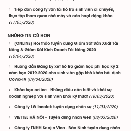
Tiếp đón công ty vận tải hỗ trợ sinh viên di chuyển,
thực tập tham quan nhà máy và các hoạt động khác
(17/05/2020)
NHỮNG TIN CŨ HƠN
[ONLINE] Hội thảo tuyển dụng Giám Sát Sản Xuất Tài
Năng & Giám Sát Kinh Doanh Tài Năng 2020
(10/04/2020)
Hướng dẫn Đăng ký xét hỗ trợ giảm học phí học kỳ 2
năm học 2019-2020 cho sinh viên gặp khó khăn bởi dịch
(09/04/2020)
Covid-19
Khóa học online - Những điều cần biết về khởi sự
(18/03/2020)
doanh nghiệp với sinh viên khối kỹ thuật
(11/03/2020)
Công ty LG Innotek tuyển dụng nhân sự
(08/03/2020)
VIETTEL HÀ NỘI – Tuyển dụng nhân viên
Công ty TNHH Seojin Vina - Bắc Ninh tuyển dụng nhân