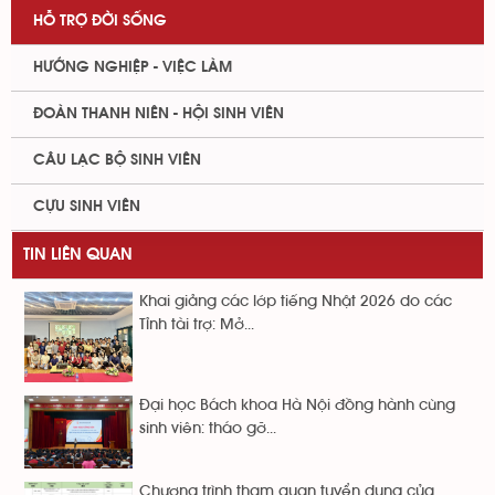
HỖ TRỢ ĐỜI SỐNG
HƯỚNG NGHIỆP - VIỆC LÀM
ĐOÀN THANH NIÊN - HỘI SINH VIÊN
CÂU LẠC BỘ SINH VIÊN
CỰU SINH VIÊN
TIN LIÊN QUAN
Khai giảng các lớp tiếng Nhật 2026 do các
Tỉnh tài trợ: Mở...
Đại học Bách khoa Hà Nội đồng hành cùng
sinh viên: tháo gỡ...
Chương trình tham quan tuyển dụng của