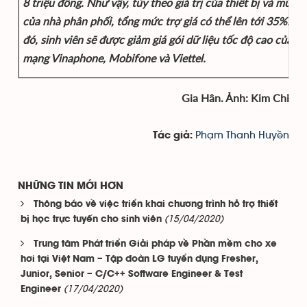
8 triệu đồng. Như vậy, tùy theo giá trị của thiết bị và mức g
của nhà phân phối, tổng mức trợ giá có thể lên tới 35%. B
đó, sinh viên sẽ được giảm giá gói dữ liệu tốc độ cao của c
mạng Vinaphone, Mobifone và Viettel.
Gia Hân. Ảnh: Kim Chi
Phạm Thanh Huyền
Tác giả:
NHỮNG TIN MỚI HƠN
Thông báo về việc triển khai chương trình hỗ trợ thiết
(15/04/2020)
bị học trực tuyến cho sinh viên
Trung tâm Phát triển Giải pháp về Phần mềm cho xe
hơi tại Việt Nam – Tập đoàn LG tuyển dụng Fresher,
Junior, Senior – C/C++ Software Engineer & Test
(17/04/2020)
Engineer