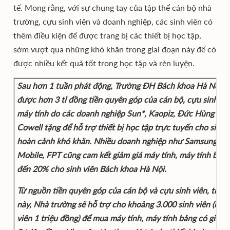
tế. Mong rằng, với sự chung tay của tập thể cán bộ nhà
trường, cựu sinh viên và doanh nghiệp, các sinh viên có
thêm điều kiện để được trang bị các thiết bị học tập,
sớm vượt qua những khó khăn trong giai đoạn này để có
được nhiều kết quả tốt trong học tập và rèn luyện.
Sau hơn 1 tuần phát động, Trường ĐH Bách khoa Hà Nội đ
được hơn 3 tỉ đồng tiền quyên góp của cán bộ, cựu sinh vi
máy tính do các doanh nghiệp Sun*, Kaopiz, Đức Hùng Mob
Cowell tặng để hỗ trợ thiết bị học tập trực tuyến cho sinh 
hoàn cảnh khó khăn. Nhiều doanh nghiệp như Samsung, Đ
Mobile, FPT cũng cam kết giảm giá máy tính, máy tính bản
đến 20% cho sinh viên Bách khoa Hà Nội.
Từ nguồn tiền quyên góp của cán bộ và cựu sinh viên, tron
này, Nhà trường sẽ hỗ trợ cho khoảng 3.000 sinh viên (mỗi 
viên 1 triệu đồng) để mua máy tính, máy tính bảng có giá k