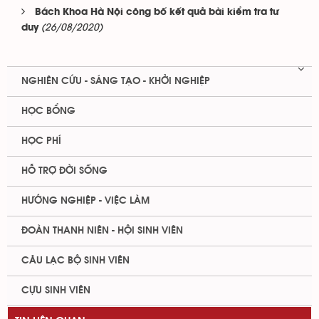
Bách Khoa Hà Nội công bố kết quả bài kiểm tra tư
(26/08/2020)
duy
NGHIÊN CỨU - SÁNG TẠO - KHỞI NGHIỆP
HỌC BỔNG
HỌC PHÍ
HỖ TRỢ ĐỜI SỐNG
HƯỚNG NGHIỆP - VIỆC LÀM
ĐOÀN THANH NIÊN - HỘI SINH VIÊN
CÂU LẠC BỘ SINH VIÊN
CỰU SINH VIÊN