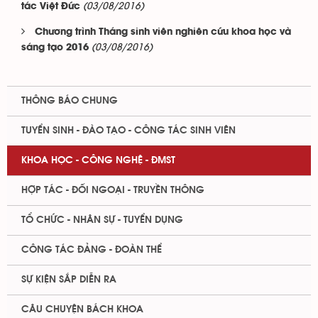
(03/08/2016)
tác Việt Đức
Chương trình Tháng sinh viên nghiên cứu khoa học và
(03/08/2016)
sáng tạo 2016
THÔNG BÁO CHUNG
TUYỂN SINH - ĐÀO TẠO - CÔNG TÁC SINH VIÊN
KHOA HỌC - CÔNG NGHỆ - ĐMST
HỢP TÁC - ĐỐI NGOẠI - TRUYỀN THÔNG
TỔ CHỨC - NHÂN SỰ - TUYỂN DỤNG
CÔNG TÁC ĐẢNG - ĐOÀN THỂ
SỰ KIỆN SẮP DIỄN RA
CÂU CHUYỆN BÁCH KHOA