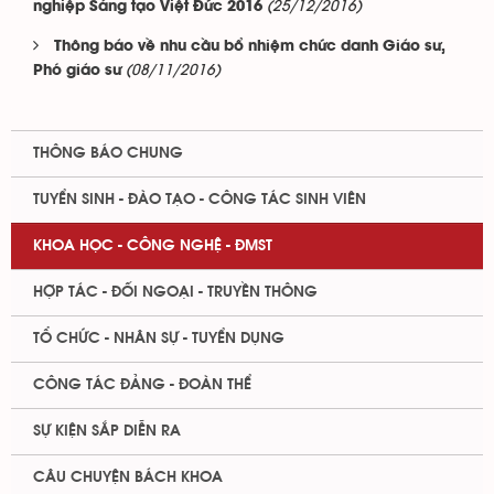
(25/12/2016)
nghiệp Sáng tạo Việt Đức 2016
Thông báo về nhu cầu bổ nhiệm chức danh Giáo sư,
(08/11/2016)
Phó giáo sư
THÔNG BÁO CHUNG
TUYỂN SINH - ĐÀO TẠO - CÔNG TÁC SINH VIÊN
KHOA HỌC - CÔNG NGHỆ - ĐMST
HỢP TÁC - ĐỐI NGOẠI - TRUYỀN THÔNG
TỔ CHỨC - NHÂN SỰ - TUYỂN DỤNG
CÔNG TÁC ĐẢNG - ĐOÀN THỂ
SỰ KIỆN SẮP DIỄN RA
CÂU CHUYỆN BÁCH KHOA