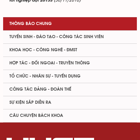
(30/11/2016)
tốt nghiệp đợt 20153
THÔNG BÁO CHUNG
TUYỂN SINH - ĐÀO TẠO - CÔNG TÁC SINH VIÊN
KHOA HỌC - CÔNG NGHỆ - ĐMST
HỢP TÁC - ĐỐI NGOẠI - TRUYỀN THÔNG
TỔ CHỨC - NHÂN SỰ - TUYỂN DỤNG
CÔNG TÁC ĐẢNG - ĐOÀN THỂ
SỰ KIỆN SẮP DIỄN RA
CÂU CHUYỆN BÁCH KHOA