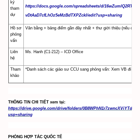
ký
https://docs.google.com/spreadsheets/d/16wZumlQ2RTlklF
tham
dự
vDtAaD7cfLhOz5eMzBdTXPZckI/edit?usp=sharing
Hồ sơ
Văn bằng + bảng điểm gần đây nhất + thư giới thiệu (nếu có)
phỏng
vấn
Liên
Ms. Hanh (C1-212) – ICD Office
hệ
Tham
*Danh sách các giáo sư CCU sang phỏng vấn: Xem VB đính 
khảo
THÔNG TIN CHI TIẾT xem tại:
https://drive.google.com/drive/folders/0B8WPhN1r7zwncXViYTdIR
usp=sharing
PHÒNG HỢP TÁC QUỐC TẾ