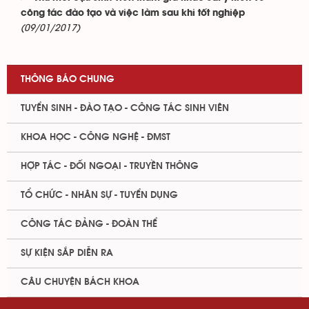
công tác đào tạo và việc làm sau khi tốt nghiệp
(09/01/2017)
THÔNG BÁO CHUNG
TUYỂN SINH - ĐÀO TẠO - CÔNG TÁC SINH VIÊN
KHOA HỌC - CÔNG NGHỆ - ĐMST
HỢP TÁC - ĐỐI NGOẠI - TRUYỀN THÔNG
TỔ CHỨC - NHÂN SỰ - TUYỂN DỤNG
CÔNG TÁC ĐẢNG - ĐOÀN THỂ
SỰ KIỆN SẮP DIỄN RA
CÂU CHUYỆN BÁCH KHOA