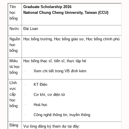
Tên
Graduate Scholarship 2016
học
National Chung Cheng University, Taiwan (CCU)
bổng
Nước
Đài Loan
Nguồn
Học bổng trường, Học bổng giáo sư, Học bổng chính phủ
học
bổng
Miêu
Học bổng thạc sĩ, tiến sĩ, thực tập hè
tả học
·
Xem chi tiết trong VB đính kèm
bổng
Lĩnh
·
KT Điện
vực
cấp
·
Cơ khí, cơ điện tử
học
·
Hoá học
bổng
·
Công nghệ thông tin, truyền thông
Đăng
Vui lòng đăng ký tham dự tại đây: