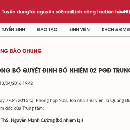
Tuyển dụng
Tài nguyên số
Email
Lịch công tác
Liên hệ
eHU
TUYỂN SINH
ĐÀO TẠO
SINH VIÊN
KHCN & ĐMS
ÔNG BÁO CHUNG
ÔNG BỐ QUYẾT ĐỊNH BỔ NHIỆM 02 PGĐ TRU
 13/04/2016 19:42
ày 7/04/2016 tại Phòng họp 903, Tòa nhà Thư viện Tạ Quang Bửu
m đốc của Trung tâm:
 ThS. Nguyễn Mạnh Cường (bổ nhiệm lại)