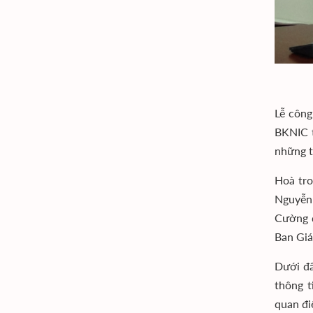
Lễ công
BKNIC 
những t
Hoà tro
Nguyễn 
Cường đ
Ban Giá
Dưới đâ
thông t
quan đi