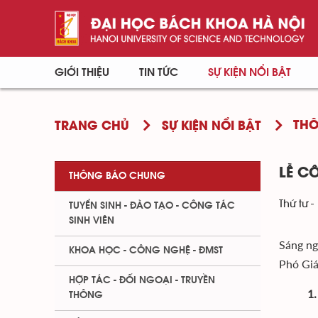
GIỚI THIỆU
TIN TỨC
SỰ KIỆN NỔI BẬT
TH
TRANG CHỦ
SỰ KIỆN NỔI BẬT
LỄ C
THÔNG BÁO CHUNG
Thứ tư -
TUYỂN SINH - ĐÀO TẠO - CÔNG TÁC
SINH VIÊN
Sáng ng
KHOA HỌC - CÔNG NGHỆ - ĐMST
Phó Giá
HỢP TÁC - ĐỐI NGOẠI - TRUYỀN
1.
THÔNG