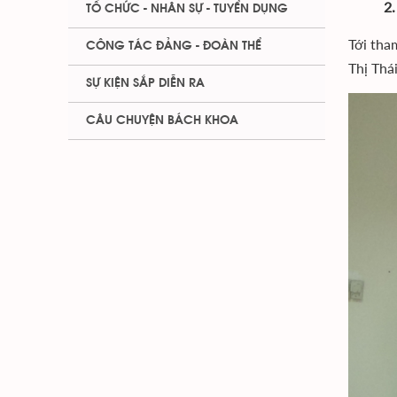
2.
TỔ CHỨC - NHÂN SỰ - TUYỂN DỤNG
Tới tha
CÔNG TÁC ĐẢNG - ĐOÀN THỂ
Thị Thá
SỰ KIỆN SẮP DIỄN RA
CÂU CHUYỆN BÁCH KHOA