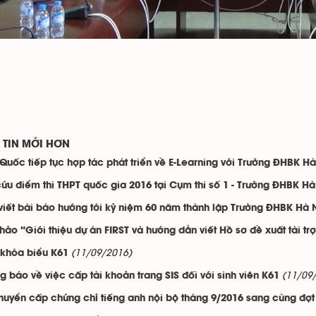
TIN MỚI HƠN
Quốc tiếp tục hợp tác phát triển về E-Learning với Trường ĐHBK Hà
cứu điểm thi THPT quốc gia 2016 tại Cụm thi số 1 - Trường ĐHBK Hà
viết bài báo hướng tới kỷ niệm 60 năm thành lập Trường ĐHBK Hà 
thảo “Giới thiệu dự án FIRST và hướng dẫn viết Hồ sơ đề xuất tài tr
(11/09/2016)
 khóa biểu K61
(11/09
g báo về việc cấp tài khoản trang SIS đối với sinh viên K61
huyển cấp chứng chỉ tiếng anh nội bộ tháng 9/2016 sang cùng đợt