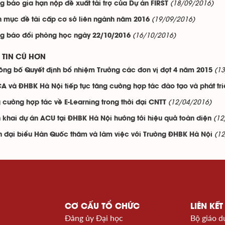
(18/09/2016)
g báo gia hạn nộp đề xuất tài trợ của Dự án FIRST
(19/09/2016)
 mục đề tài cấp cơ sở liên ngành năm 2016
(16/10/2016)
g báo đổi phòng học ngày 22/10/2016
TIN CŨ HƠN
(1
ông bố Quyết định bổ nhiệm Trưởng các đơn vị đợt 4 năm 2015
A và ĐHBK Hà Nội tiếp tục tăng cường hợp tác đào tạo và phát tr
(12/04/2016)
 cường hợp tác về E-Learning trong thời đại CNTT
(12
n khai dự án ACU tại ĐHBK Hà Nội hướng tới hiệu quả toàn diện
(1
 đại biểu Hàn Quốc thăm và làm việc với Trường ĐHBK Hà Nội
CƠ CẤU TỔ CHỨC
LIÊN KẾT
Đảng ủy Đại học
Bộ giáo d