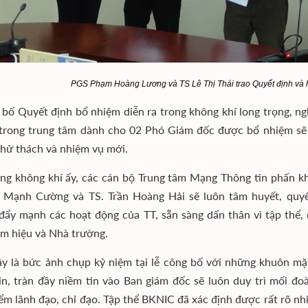
PGS Phạm Hoàng Lương và TS Lê Thị Thái trao Quyết định và 
 bố Quyết định bổ nhiệm diễn ra trong không khí long trọng, ng
trong trung tâm dành cho 02 Phó Giám đốc được bổ nhiệm sẽ
hử thách và nhiệm vụ mới.
ng không khí ấy, các cán bộ Trung tâm Mạng Thông tin phấn kh
Mạnh Cường và TS. Trần Hoàng Hải sẽ luôn tâm huyết, quyết
ẩy mạnh các hoạt động của TT, sẵn sàng dấn thân vì tập thể, 
m hiệu và Nhà trường.
y là bức ảnh chụp kỷ niệm tại lễ công bố với những khuôn mặ
in, tràn đầy niềm tin vào Ban giám đốc sẽ luôn duy trì mối đo
ểm lãnh đạo, chỉ đạo. Tập thể BKNIC đã xác định được rất rõ nh