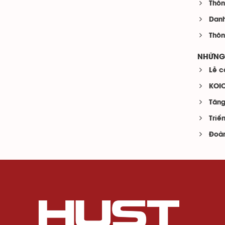
Thôn
Danh
Thôn
NHỮNG 
Lễ c
KOIC
Tăng
Triể
Đoàn