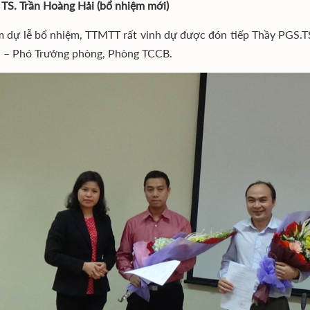
 TS. Trần Hoàng Hải (bổ nhiệm mới)
m dự lễ bổ nhiệm, TTMTT rất vinh dự được đón tiếp Thầy PGS.
i – Phó Trưởng phòng, Phòng TCCB.