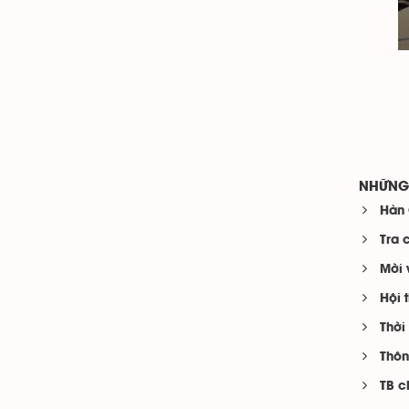
NHỮNG 
Hàn 
Tra 
Mời 
Hội 
Thời
Thôn
TB c