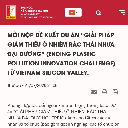
MỜI NỘP ĐỀ XUẤT DỰ ÁN “GIẢI PHÁP
GIẢM THIỂU Ô NHIỄM RÁC THẢI NHỰA
ĐẠI DƯƠNG” (ENDING PLASTIC
POLLUTION INNOVATION CHALLENGE)
TỪ VIETNAM SILICON VALLEY.
Thứ ba - 21/07/2020 21:08
Phòng Hợp tác đối ngoại xin trân trọng thông báo: Dự
án “GIẢI PHÁP GIẢM THIỂU Ô NHIỄM RÁC THẢI
NHỰA ĐẠI DƯƠNG” EPPIC dành cho tất cả các cá
nhân và tổ chức (bao gồm doanh nghiệp, các tổ chức phi