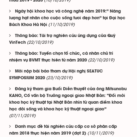
(10/10/2019)
mùa 2019 - 2020
Ngày hội khoa học và công nghệ năm 2019:” Năng
lượng hạt nhân cho cuộc sống tươi đẹp hơn” tại Đại học
(11/10/2019)
Bách Khoa Hà Nội
Thông báo: Tài trợ nghiên cứu ứng dụng của Quỹ
(22/10/2019)
VinTech
Thông báo: Tuyển chọn tổ chức, cá nhân chủ trì
(22/10/2019)
nhiệm vụ BVMT thực hiên từ năm 2020
Mời nộp bài báo tham dự Hội nghị SEATUC
(23/10/2019)
SYMPOSIUM 2020
Đăng ký tham gia Buổi Diễn thuyết của ông Mitsunobu
KANO, Cố vấn bộ Trưởng ngoại giao Nhật Bản: “Đổi mới
khoa học kỹ thuật tại Nhật Bản nhìn từ quan điểm khoa
học đời sống và khoa học kỹ thuật ngoại giao”
(07/11/2019)
Danh mục đề tài nghiên cứu cấp cơ sở phân cấp
(10/11/2019)
năm 2018 thực hiện năm 2019 (đợt 2)