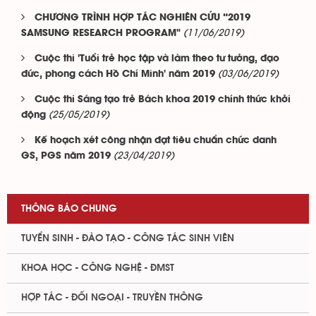
CHƯƠNG TRÌNH HỢP TÁC NGHIÊN CỨU “2019
(11/06/2019)
SAMSUNG RESEARCH PROGRAM"
Cuộc thi 'Tuổi trẻ học tập và làm theo tư tưởng, đạo
(03/06/2019)
đức, phong cách Hồ Chí Minh' năm 2019
Cuộc thi Sáng tạo trẻ Bách khoa 2019 chính thức khởi
(25/05/2019)
động
Kế hoạch xét công nhận đạt tiêu chuẩn chức danh
(23/04/2019)
GS, PGS năm 2019
THÔNG BÁO CHUNG
TUYỂN SINH - ĐÀO TẠO - CÔNG TÁC SINH VIÊN
KHOA HỌC - CÔNG NGHỆ - ĐMST
HỢP TÁC - ĐỐI NGOẠI - TRUYỀN THÔNG