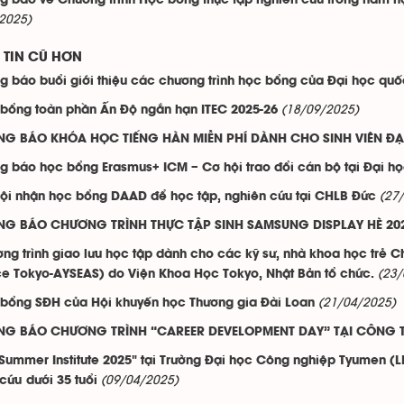
g báo về Chương trình Học bổng thực tập nghiên cứu trong năm học
2025)
TIN CŨ HƠN
g báo buổi giới thiệu các chương trình học bổng của Đại học qu
(18/09/2025)
 bổng toàn phần Ấn Độ ngắn hạn ITEC 2025-26
G BÁO KHÓA HỌC TIẾNG HÀN MIỄN PHÍ DÀNH CHO SINH VIÊN ĐẠ
g báo học bổng Erasmus+ ICM – Cơ hội trao đổi cán bộ tại Đại h
(27
ội nhận học bổng DAAD để học tập, nghiên cứu tại CHLB Đức
NG BÁO CHƯƠNG TRÌNH THỰC TẬP SINH SAMSUNG DISPLAY HÈ 20
ng trình giao lưu học tập dành cho các kỹ sư, nhà khoa học trẻ Ch
(23/
e Tokyo-AYSEAS) do Viện Khoa Học Tokyo, Nhật Bản tổ chức.
(21/04/2025)
bổng SĐH của Hội khuyến học Thương gia Đài Loan
NG BÁO CHƯƠNG TRÌNH “CAREER DEVELOPMENT DAY” TẠI CÔNG T
 Summer Institute 2025" tại Trường Đại học Công nghiệp Tyumen (L
(09/04/2025)
cứu dưới 35 tuổi