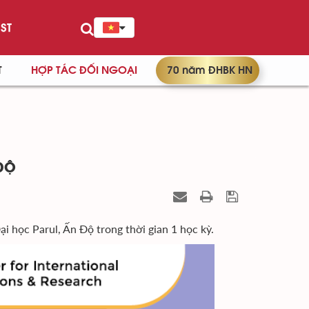
ST
T
HỢP TÁC ĐỐI NGOẠI
70 năm ĐHBK HN
ĐỘ
i học Parul, Ấn Độ trong thời gian 1 học kỳ.