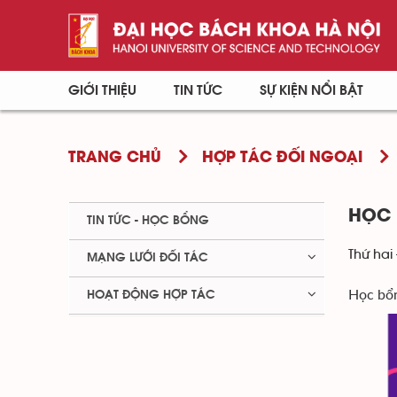
GIỚI THIỆU
TIN TỨC
SỰ KIỆN NỔI BẬT
TRANG CHỦ
HỢP TÁC ĐỐI NGOẠI
HỌC 
TIN TỨC - HỌC BỔNG
Thứ hai 
MẠNG LƯỚI ĐỐI TÁC
Học bổn
HOẠT ĐỘNG HỢP TÁC