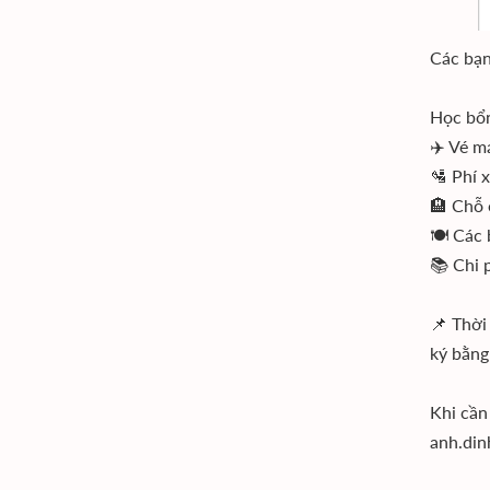
Các bạn
Học bổn
✈️ Vé m
🛂 Phí x
🏨 Chỗ 
🍽️ Các
📚 Chi 
📌 Thời
ký bằng
Khi cần
anh.din