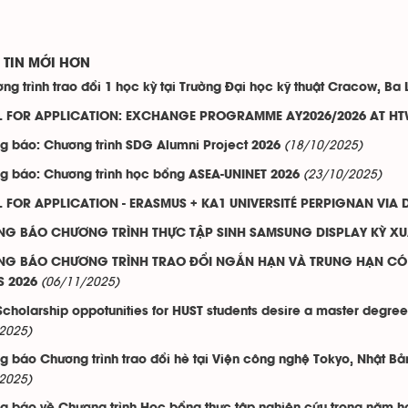
TIN MỚI HƠN
ng trình trao đổi 1 học kỳ tại Trường Đại học kỹ thuật Cracow, Ba 
L FOR APPLICATION: EXCHANGE PROGRAMME AY2026/2026 AT H
(18/10/2025)
g báo: Chương trình SDG Alumni Project 2026
(23/10/2025)
g báo: Chương trình học bổng ASEA-UNINET 2026
 FOR APPLICATION - ERASMUS + KA1 UNIVERSITÉ PERPIGNAN VIA
NG BÁO CHƯƠNG TRÌNH THỰC TẬP SINH SAMSUNG DISPLAY KỲ XU
G BÁO CHƯƠNG TRÌNH TRAO ĐỔI NGẮN HẠN VÀ TRUNG HẠN CÓ C
(06/11/2025)
S 2026
 Scholarship oppotunities for HUST students desire a master degre
2025)
g báo Chương trình trao đổi hè tại Viện công nghệ Tokyo, Nhật
2025)