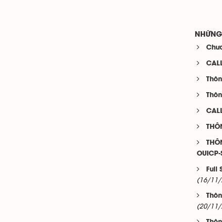
NHỮNG 
Chươ
CAL
Thôn
Thôn
CALL
THÔ
THÔN
OUICP-
Full
(16/11/
Thôn
(20/11/