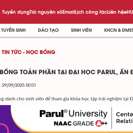
Tuyển dụng
Tài nguyên số
Email
Lịch công tác
Liên hệ
eHU
TUYỂN SINH
ĐÀO TẠO
SINH VIÊN
KHCN & ĐMS
TIN TỨC - HỌC BỔNG
BỔNG TOÀN PHẦN TẠI ĐẠI HỌC PARUL, ẤN 
- 29/09/2025 00:01
g dành cho sinh viên để tham gia khóa học tập trải nghiệm tại Đạ