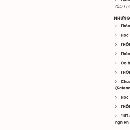
Thôn
(25/11/
NHỮNG 
Thôn
Học
THÔN
Thôn
Cơ h
THÔ
Chươ
(Scienc
Học 
THÔ
"IUT
nghiên 