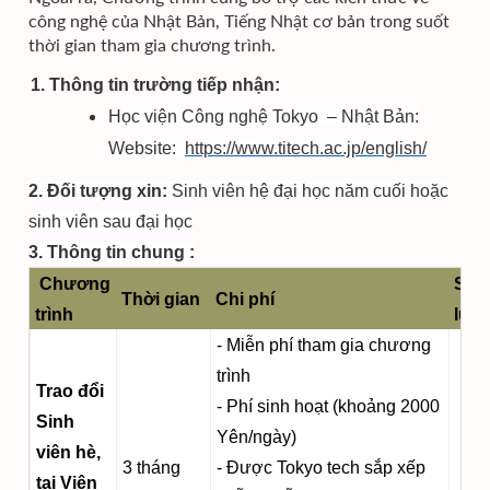
công nghệ của Nhật Bản, Tiếng Nhật cơ bản trong suốt
thời gian tham gia chương trình.
1. Thông tin trường tiếp nhận:
Học viện Công nghệ Tokyo – Nhật Bản:
Website:
https://www.titech.ac.jp/english/
2. Đối tượng xin:
Sinh viên hệ đại học năm cuối hoặc
sinh viên sau đại học
3. Thông tin chung :
Chương
Số
Thời gian
Chi phí
trình
lượ
- Miễn phí tham gia chương
trình
Trao đổi
- Phí sinh hoạt (khoảng 2000
Sinh
Yên/ngày)
viên hè,
3 tháng
- Được Tokyo tech sắp xếp
tại Viện