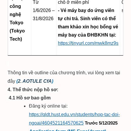
Từ
chỗ ở miễn phí
02
công
1/6/2026 –
- Vé máy bay do ứng viên
suất
nghệ
31/8/2026
tự chi trả. Sinh viên có thể
Tokyo
tham khảo xin học bổng vé
(Tokyo
máy bay của ĐHBKHN tại:
Tech)
https://tinyurl.com/mwk8mz9s
Thông tin về outline của chương trình, vui lòng xem tại
đây
(
2. AOTULE CfA
)
4. Thể thức nộp hồ sơ:
4.1 Hồ sơ bao gồm
Đăng ký online tại:
https://qldt.hust.edu.vn/students/hop-tac-doi-
ngoai/4604521164570625
Trước 5/12/2025