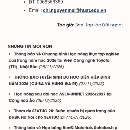
ĐT: 0968566369
Email:
chi.nguyenmai@hust.edu.vn
Ban Hợp tác Đối ngoại
Tác giả:
NHỮNG TIN MỚI HƠN
Thông báo về Chương trình Học bổng thực tập nghiên
cứu trong năm học 2026 tại Viện Công nghệ Toyota
(25/11/2025)
(TTI), Nhật Bản
THÔNG BÁO TUYỂN SINH DU HỌC DIỆN HIỆP ĐỊNH
(27/11/2025)
NĂM 2026 (CU-BA VÀ HUNG-GA-RI)
Học bổng sau đại học ASEA-UNINET 2026/2027 tại
(30/12/2025)
Cộng hòa Áo
Tham dự SEATUC 20: Bước chuẩn bị quan trọng của
(14/01/2026)
ĐHBK Hà Nội cho SEATUC 21
Thông báo về Học bổng BenQ Materials Scholarship