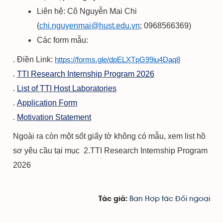
Liên hệ: Cô Nguyễn Mai Chi
(
chi.nguyenmai@hust.edu.vn
; 0968566369)
Các form mẫu:
Điền Link:
https://forms.gle/dpELXTpG99iu4Daq8
TTI Research Internship Program 2026
List of TTI Host Laboratories
Application Form
Motivation Statement
Ngoài ra còn một sốt giấy tờ không có mẫu, xem list hồ
sơ yêu cầu tại mục
2.TTI Research Internship Program
2026
Ban Hợp tác Đối ngoại
Tác giả: