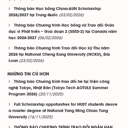
Thông báo Học bổng China-AUN Scholarship
(03/02/2026)
2026/2027 tại Trung Quốc
Thông báo Chương trình Học bổng và Trao đổi Giáo
dục vì Phát triển – Giai đoạn 2 (SEED-2) tại Canada năm
(06/02/2026)
học 2026-2027
Thông báo Chương trình Trao đổi Học kỳ Thu năm
2026 tại National Cheng Kung University (NCKU), Đài
(23/02/2026)
Loan
NHỮNG TIN CŨ HƠN
Thông báo Chương trình trao đổi hè tại Viện công
nghệ Tokyo, Nhật Bản (Tokyo Tech AOTULE Summer
(20/11/2025)
Program 2026)
Full Scholarship oppotunities for HUST students desire
a master degree at National Yang Ming Chiao Tung
(16/11/2025)
University
THÔNG BÁO CHƯƠNG TRÌNH TRAO ĐỔI NGẮN HẠN