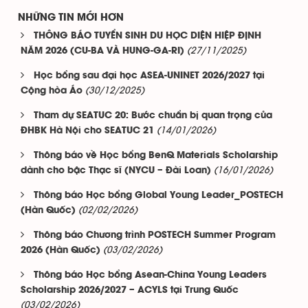
NHỮNG TIN MỚI HƠN
THÔNG BÁO TUYỂN SINH DU HỌC DIỆN HIỆP ĐỊNH
(27/11/2025)
NĂM 2026 (CU-BA VÀ HUNG-GA-RI)
Học bổng sau đại học ASEA-UNINET 2026/2027 tại
(30/12/2025)
Cộng hòa Áo
Tham dự SEATUC 20: Bước chuẩn bị quan trọng của
(14/01/2026)
ĐHBK Hà Nội cho SEATUC 21
Thông báo về Học bổng BenQ Materials Scholarship
(16/01/2026)
dành cho bậc Thạc sĩ (NYCU – Đài Loan)
Thông báo Học bổng Global Young Leader_POSTECH
(02/02/2026)
(Hàn Quốc)
Thông báo Chương trình POSTECH Summer Program
(03/02/2026)
2026 (Hàn Quốc)
Thông báo Học bổng Asean-China Young Leaders
Scholarship 2026/2027 – ACYLS tại Trung Quốc
(03/02/2026)