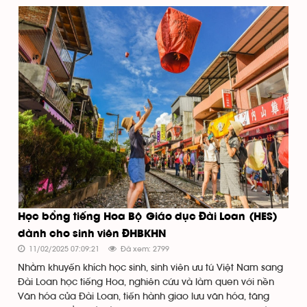
Học bổng tiếng Hoa Bộ Giáo dục Đài Loan (HES)
dành cho sinh viên ĐHBKHN
11/02/2025 07:09:21
Đã xem: 2799
Nhằm khuyến khích học sinh, sinh viên ưu tú Việt Nam sang
Đài Loan học tiếng Hoa, nghiên cứu và làm quen với nền
Văn hóa của Đài Loan, tiến hành giao lưu văn hóa, tăng