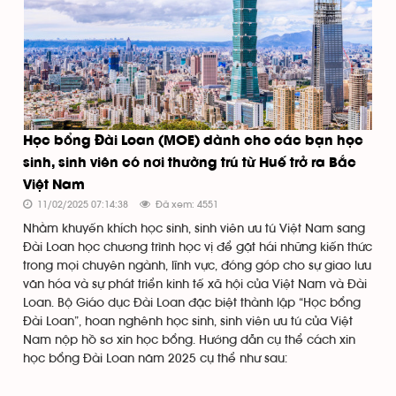
Học bổng Đài Loan (MOE) dành cho các bạn học
sinh, sinh viên có nơi thường trú từ Huế trở ra Bắc
Việt Nam
11/02/2025 07:14:38
Đã xem: 4551
Nhằm khuyến khích học sinh, sinh viên ưu tú Việt Nam sang
Đài Loan học chương trình học vị để gặt hái những kiến thức
trong mọi chuyên ngành, lĩnh vực, đóng góp cho sự giao lưu
văn hóa và sự phát triển kinh tế xã hội của Việt Nam và Đài
Loan. Bộ Giáo dục Đài Loan đặc biệt thành lập “Học bổng
Đài Loan”, hoan nghênh học sinh, sinh viên ưu tú của Việt
Nam nộp hồ sơ xin học bổng. Hướng dẫn cụ thể cách xin
học bổng Đài Loan năm 2025 cụ thể như sau: