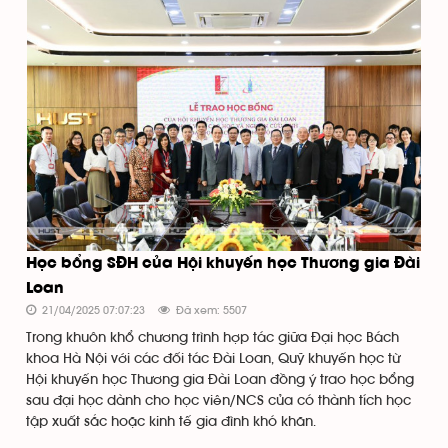
Học bổng SĐH của Hội khuyến học Thương gia Đài
Loan
21/04/2025 07:07:23
Đã xem: 5507
Trong khuôn khổ chương trình hợp tác giữa Đại học Bách
khoa Hà Nội với các đối tác Đài Loan, Quỹ khuyến học từ
Hội khuyến học Thương gia Đài Loan đồng ý trao học bổng
sau đại học dành cho học viên/NCS của có thành tích học
tập xuất sắc hoặc kinh tế gia đình khó khăn.