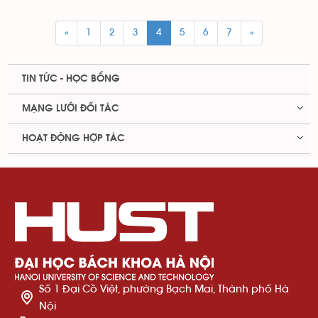
«
1
2
3
4
5
6
7
»
TIN TỨC - HỌC BỔNG
MẠNG LƯỚI ĐỐI TÁC
HOẠT ĐỘNG HỢP TÁC
Số 1 Đại Cồ Việt, phường Bạch Mai, Thành phố Hà
Nội