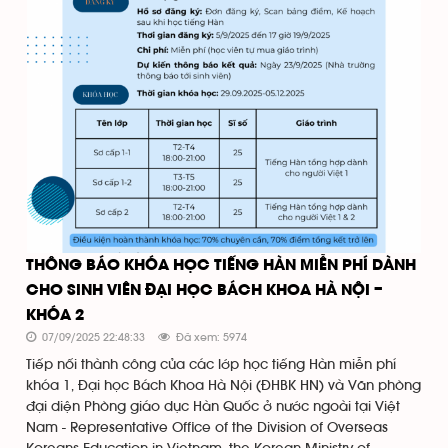
THÔNG BÁO KHÓA HỌC TIẾNG HÀN MIỄN PHÍ DÀNH
CHO SINH VIÊN ĐẠI HỌC BÁCH KHOA HÀ NỘI –
KHÓA 2
07/09/2025 22:48:33
Đã xem: 5974
Tiếp nối thành công của các lớp học tiếng Hàn miễn phí
khóa 1, Đại học Bách Khoa Hà Nội (ĐHBK HN) và Văn phòng
đại diện Phòng giáo dục Hàn Quốc ở nước ngoài tại Việt
Nam - Representative Office of the Division of Overseas