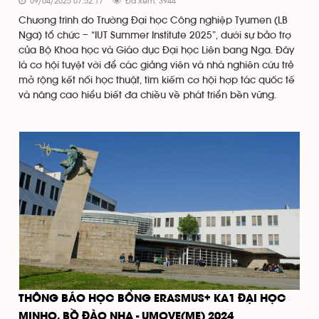
09/04/2025 07:52:17
Đã xem: 3944
Chương trình do Trường Đại học Công nghiệp Tyumen (LB
Nga) tổ chức – “IUT Summer Institute 2025”, dưới sự bảo trợ
của Bộ Khoa học và Giáo dục Đại học Liên bang Nga. Đây
là cơ hội tuyệt vời để các giảng viên và nhà nghiên cứu trẻ
mở rộng kết nối học thuật, tìm kiếm cơ hội hợp tác quốc tế
và nâng cao hiểu biết đa chiều về phát triển bền vững.
THÔNG BÁO HỌC BỔNG ERASMUS+ KA1 ĐẠI HỌC
MINHO, BỒ ĐÀO NHA - UMOVE(ME) 2024