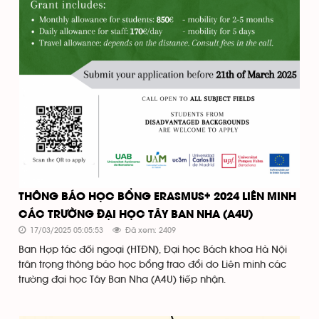
THÔNG BÁO HỌC BỔNG ERASMUS+ 2024 LIÊN MINH
CÁC TRƯỜNG ĐẠI HỌC TÂY BAN NHA (A4U)
17/03/2025 05:05:53
Đã xem: 2409
Ban Hợp tác đối ngoại (HTĐN), Đại học Bách khoa Hà Nội
trân trọng thông báo học bổng trao đổi do Liên minh các
trường đại học Tây Ban Nha (A4U) tiếp nhận.