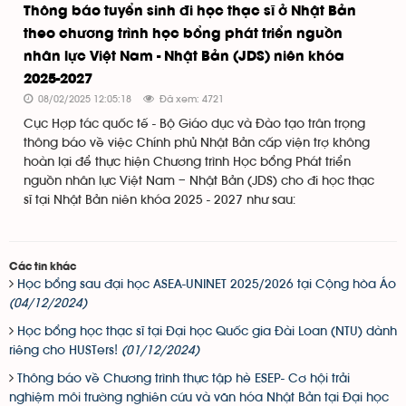
Thông báo tuyển sinh đi học thạc sĩ ở Nhật Bản
theo chương trình học bổng phát triển nguồn
nhân lực Việt Nam - Nhật Bản (JDS) niên khóa
2025-2027
08/02/2025 12:05:18
Đã xem: 4721
Cục Hợp tác quốc tế - Bộ Giáo dục và Đào tạo trân trọng
thông báo về việc Chính phủ Nhật Bản cấp viện trợ không
hoàn lại để thực hiện Chương trình Học bổng Phát triển
nguồn nhân lực Việt Nam – Nhật Bản (JDS) cho đi học thạc
sĩ tại Nhật Bản niên khóa 2025 - 2027 như sau:
Các tin khác
Học bổng sau đại học ASEA-UNINET 2025/2026 tại Cộng hòa Áo
(04/12/2024)
Học bổng học thạc sĩ tại Đại học Quốc gia Đài Loan (NTU) dành
riêng cho HUSTers!
(01/12/2024)
Thông báo về Chương trình thực tập hè ESEP- Cơ hội trải
nghiệm môi trường nghiên cứu và văn hóa Nhật Bản tại Đại học