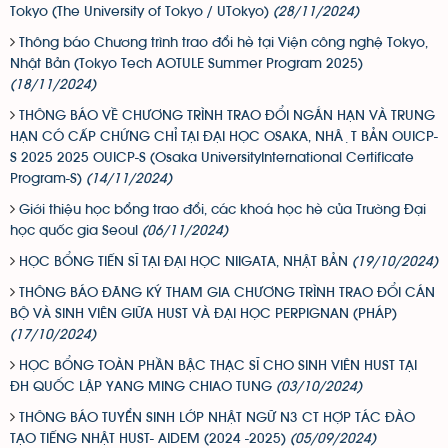
Tokyo (The University of Tokyo / UTokyo)
(28/11/2024)
Thông báo Chương trình trao đổi hè tại Viện công nghệ Tokyo,
Nhật Bản (Tokyo Tech AOTULE Summer Program 2025)
(18/11/2024)
THÔNG BÁO VỀ CHƯƠNG TRÌNH TRAO ĐỔI NGẮN HẠN VÀ TRUNG
HẠN CÓ CẤP CHỨNG CHỈ TẠI ĐẠI HỌC OSAKA, NHẬT BẢN OUICP-
S 2025 2025 OUICP-S (Osaka UniversityInternational Certificate
Program-S)
(14/11/2024)
Giới thiệu học bổng trao đổi, các khoá học hè của Trường Đại
học quốc gia Seoul
(06/11/2024)
HỌC BỔNG TIẾN SĨ TẠI ĐẠI HỌC NIIGATA, NHẬT BẢN
(19/10/2024)
THÔNG BÁO ĐĂNG KÝ THAM GIA CHƯƠNG TRÌNH TRAO ĐỔI CÁN
BỘ VÀ SINH VIÊN GIỮA HUST VÀ ĐẠI HỌC PERPIGNAN (PHÁP)
(17/10/2024)
HỌC BỔNG TOÀN PHẦN BẬC THẠC SĨ CHO SINH VIÊN HUST TẠI
ĐH QUỐC LẬP YANG MING CHIAO TUNG
(03/10/2024)
THÔNG BÁO TUYỂN SINH LỚP NHẬT NGỮ N3 CT HỢP TÁC ĐÀO
TẠO TIẾNG NHẬT HUST- AIDEM (2024 -2025)
(05/09/2024)