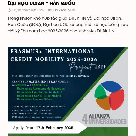
ĐẠI HỌC ULSAN – HÀN QUỐC
03/04/2025 03:39:56
Đã xem: 6775
Trong khuôn khổ hợp tác giữa ĐHBK HN và Đại học Ulsan,
Hàn Quốc (UOU), Đại học UOU sẽ cấp một số học bổng trao
đổi kỳ Thu năm học 2025-2026 cho sinh viên ĐHBK HN.