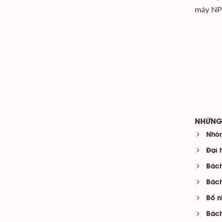
máy NP
NHỮNG 
Nhóm
Đại 
Bách
Bách
Bổ n
Bách