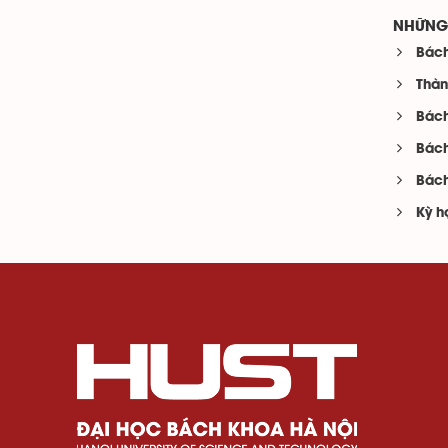
NHỮNG 
Bách
Thàn
Bách
Bách
Bách
Kỳ h