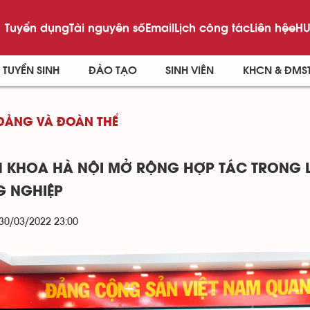
Tuyển dụng
Tài nguyên số
Email
Lịch công tác
Liên hệ
eHU
TUYỂN SINH
ĐÀO TẠO
SINH VIÊN
KHCN & ĐMS
ĐẢNG VÀ ĐOÀN THỂ
 KHOA HÀ NỘI MỞ RỘNG HỢP TÁC TRONG L
 NGHIỆP
 30/03/2022 23:00