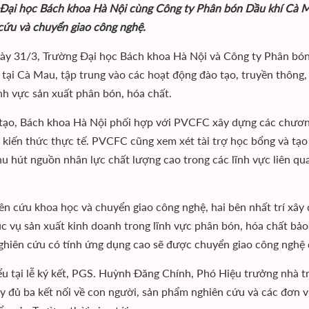
Đại học Bách khoa Hà Nội cùng Công ty Phân bón Dầu khí Cà Mau
cứu và chuyển giao công nghệ.
ày 31/3, Trường Đại học Bách khoa Hà Nội và Công ty Phân bó
 tại Cà Mau, tập trung vào các hoạt động đào tạo, truyền thông
ĩnh vực sản xuất phân bón, hóa chất.
tạo, Bách khoa Hà Nội phối hợp với PVCFC xây dựng các chương 
 kiến thức thực tế. PVCFC cũng xem xét tài trợ học bổng và tạo
u hút nguồn nhân lực chất lượng cao trong các lĩnh vực liên qu
ên cứu khoa học và chuyển giao công nghệ, hai bên nhất trí xây
c vụ sản xuất kinh doanh trong lĩnh vực phân bón, hóa chất bảo 
hiên cứu có tính ứng dụng cao sẽ được chuyển giao công nghệ đ
ểu tại lễ ký kết, PGS. Huỳnh Đăng Chính, Phó Hiệu trưởng nhà tr
y đủ ba kết nối về con người, sản phẩm nghiên cứu và các đơn vị