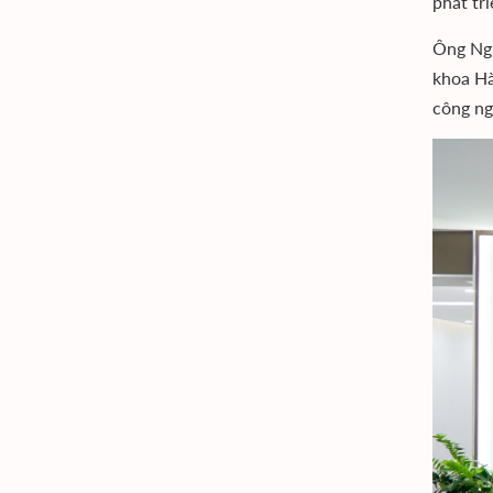
phát tri
Ông Ngu
khoa Hà
công ng