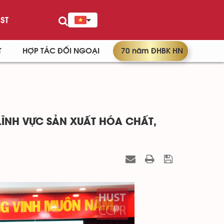
ST
T
HỢP TÁC ĐỐI NGOẠI
70 năm ĐHBK HN
ĨNH VỰC SẢN XUẤT HÓA CHẤT,