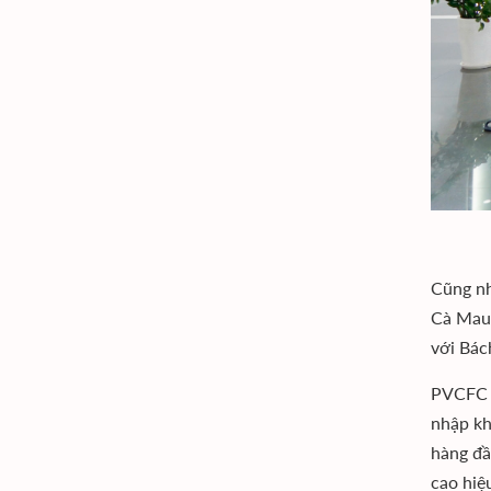
Cũng nh
Cà Mau.
với Bác
PVCFC t
nhập kh
hàng đầ
cao hiệ