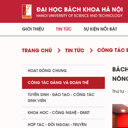
GIỚI THIỆU
TIN TỨC
SỰ KIỆN NỔI BẬT
CÔNG TÁC 
TRANG CHỦ
TIN TỨC
BÁCH
HOẠT ĐỘNG CHUNG
NÔNG
CÔNG TÁC ĐẢNG VÀ ĐOÀN THỂ
Thứ tư -
TUYỂN SINH - ĐÀO TẠO - CÔNG TÁC
SINH VIÊN
KHOA HỌC - CÔNG NGHỆ - ĐMST
HỢP TÁC - ĐỐI NGOẠI - TRUYỀN