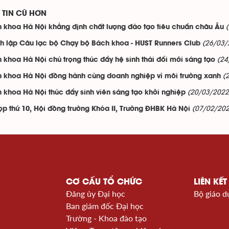
TIN CŨ HƠN
 khoa Hà Nội khẳng định chất lượng đào tạo tiêu chuẩn châu Âu
(26/03/
h lập Câu lạc bộ Chạy bộ Bách khoa - HUST Runners Club
(24
 khoa Hà Nội chú trọng thúc đẩy hệ sinh thái đổi mới sáng tạo
(
 khoa Hà Nội đồng hành cùng doanh nghiệp vì môi trường xanh
(20/03/2022
 khoa Hà Nội thúc đẩy sinh viên sáng tạo khởi nghiệp
(07/02/202
ọp thứ 10, Hội đồng trường Khóa II, Trường ĐHBK Hà Nội
CƠ CẤU TỔ CHỨC
LIÊN KẾT
Đảng ủy Đại học
Bộ giáo d
Ban giám đốc Đại học
Trường - Khoa đào tạo