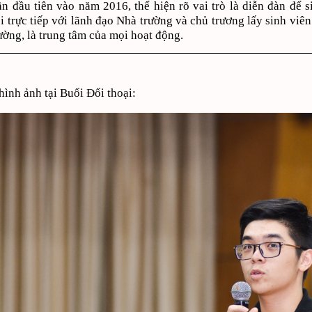
ần đầu tiên vào năm 2016, thể hiện rõ vai trò là diễn đàn để s
ổi trực tiếp với lãnh đạo Nhà trường và chủ trương lấy sinh viê
ường, là trung tâm của mọi hoạt động.
hình ảnh tại Buổi Đối thoại: