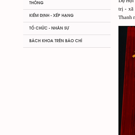
Dự Hội 
THÔNG
trị - x
KIỂM ĐỊNH - XẾP HẠNG
Thanh n
TỔ CHỨC - NHÂN SỰ
BÁCH KHOA TRÊN BÁO CHÍ