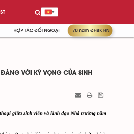
ST
T
HỢP TÁC ĐỐI NGOẠI
70 năm ĐHBK HN
ĐÁNG VỚI KỲ VỌNG CỦA SINH
thoại giữa sinh viên và lãnh đạo Nhà trường năm