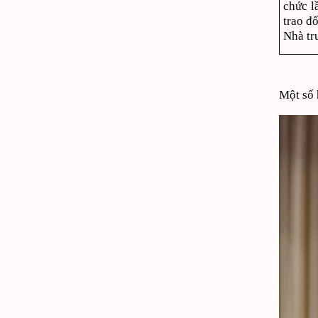
chức l
trao đ
Nhà tr
Một số 