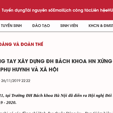
Tuyển dụng
Tài nguyên số
Email
Lịch công tác
Liên hệ
eHU
TUYỂN SINH
ĐÀO TẠO
SINH VIÊN
KHCN & ĐMS
ĐẢNG VÀ ĐOÀN THỂ
G TAY XÂY DỰNG ĐH BÁCH KHOA HN XỨNG 
, PHỤ HUYNH VÀ XÃ HỘI
- 26/11/2019 22:22
11, tại Trường ĐH Bách khoa Hà Nội đã diễn ra Hội nghị Đối 
9 - 2020.