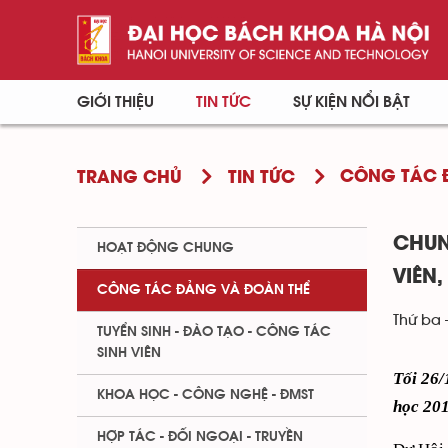
GIỚI THIỆU
TIN TỨC
SỰ KIỆN NỔI BẬT
CÔNG TÁC 
TRANG CHỦ
TIN TỨC
CHUN
HOẠT ĐỘNG CHUNG
VIÊN
CÔNG TÁC ĐẢNG VÀ ĐOÀN THỂ
Thứ ba 
TUYỂN SINH - ĐÀO TẠO - CÔNG TÁC
SINH VIÊN
Tối 26/
KHOA HỌC - CÔNG NGHỆ - ĐMST
học 201
HỢP TÁC - ĐỐI NGOẠI - TRUYỀN