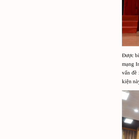
Được bi
mạng In
vấn đề 
kiện nà