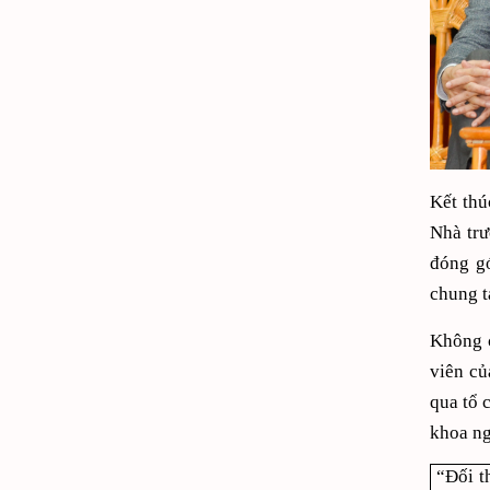
Kết thú
Nhà trư
đóng gó
chung t
Không c
viên củ
qua tổ 
khoa ng
“Đối t