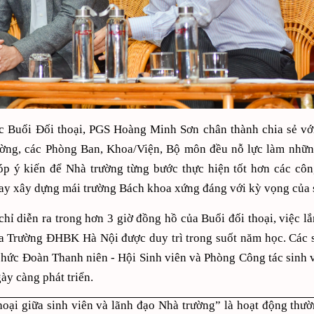
c Buổi Đối thoại, PGS Hoàng Minh Sơn chân thành chia sẻ vớ
ờng, các Phòng Ban, Khoa/Viện, Bộ môn đều nỗ lực làm những
p ý kiến để Nhà trường từng bước thực hiện tốt hơn các côn
ay xây dựng mái trường Bách khoa xứng đáng với kỳ vọng của s
hỉ diễn ra trong hơn 3 giờ đồng hồ của Buổi đối thoại, việc lắ
a Trường ĐHBK Hà Nội được duy trì trong suốt năm học. Các s
chức Đoàn Thanh niên - Hội Sinh viên và Phòng Công tác sinh
ày càng phát triển.
hoại giữa sinh viên và lãnh đạo Nhà trường” là hoạt động thườ