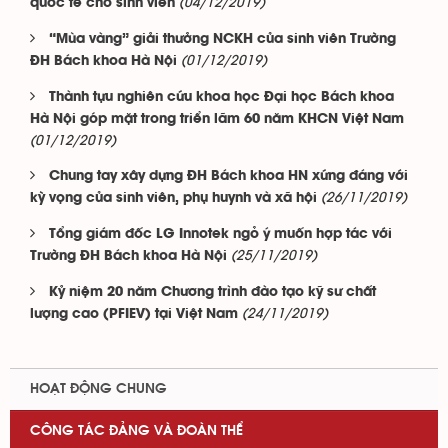
(04/12/2019)
quốc tế cho sinh viên
“Mùa vàng” giải thưởng NCKH của sinh viên Trường
(01/12/2019)
ĐH Bách khoa Hà Nội
Thành tựu nghiên cứu khoa học Đại học Bách khoa
Hà Nội góp mặt trong triển lãm 60 năm KHCN Việt Nam
(01/12/2019)
Chung tay xây dựng ĐH Bách khoa HN xứng đáng với
(26/11/2019)
kỳ vọng của sinh viên, phụ huynh và xã hội
Tổng giám đốc LG Innotek ngỏ ý muốn hợp tác với
(25/11/2019)
Trường ĐH Bách khoa Hà Nội
Kỷ niệm 20 năm Chương trình đào tạo kỹ sư chất
(24/11/2019)
lượng cao (PFIEV) tại Việt Nam
HOẠT ĐỘNG CHUNG
CÔNG TÁC ĐẢNG VÀ ĐOÀN THỂ