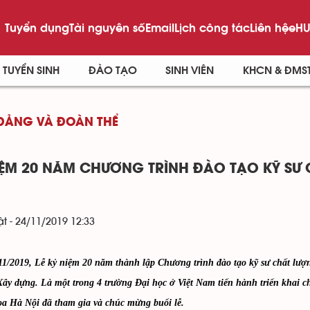
Tuyển dụng
Tài nguyên số
Email
Lịch công tác
Liên hệ
eHU
TUYỂN SINH
ĐÀO TẠO
SINH VIÊN
KHCN & ĐMS
ĐẢNG VÀ ĐOÀN THỂ
IỆM 20 NĂM CHƯƠNG TRÌNH ĐÀO TẠO KỸ SƯ C
t - 24/11/2019 12:33
11/2019, Lễ kỷ niệm 20 năm thành lập Chương trình đào tạo kỹ sư chất lượ
Xây dựng. Là một trong 4 trường Đại học ở Việt Nam tiến hành triển khai
a Hà Nội đã tham gia và chúc mừng buổi lễ.