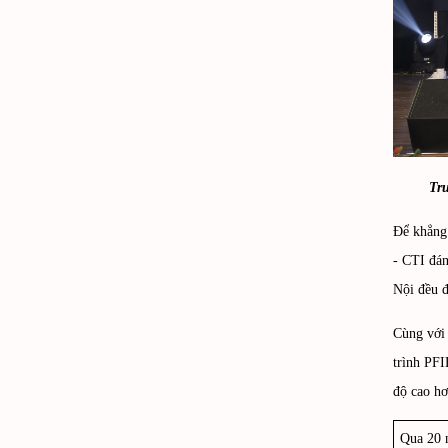
Trư
Để khẳng 
- CTI đá
Nội đều 
Cùng với 
trình PFI
độ cao hơ
Qua 20 n