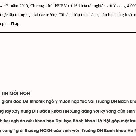
4 đến năm 2019, Chương trình PFIEV có 16 khóa tốt nghiệp với khoảng 4.000 
thực tập tốt nghiệp tại các trường đối tác Pháp theo các nguồn học bổng khá
a phía Pháp.
TIN MỚI HƠN
 giám đốc LG Innotek ngỏ ý muốn hợp tác với Trường ĐH Bách kh
g tay xây dựng ĐH Bách khoa HN xứng đáng với kỳ vọng của sinh v
h tựu nghiên cứu khoa học Đại học Bách khoa Hà Nội góp mặt tr
 vàng” giải thưởng NCKH của sinh viên Trường ĐH Bách khoa Hà 