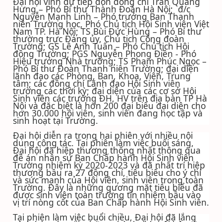
Đại hội vinh dự tiếp đón đồng chí Trần Quang
Hưng – Phó Bí thư Thành Đoàn Hà Nội; đ/c
Nguyễn Mạnh Linh – Phó trưởng Ban Thanh
niên Trường học, Phó Chủ tịch Hội Sinh viên Việt
Nam TP. Hà Nội; TS Bùi Đức Hùng – Phó Bí thư
thường trực Đảng ủy, Chủ tịch Công đoàn
Trường; GS Lê Anh Tuấn – Phó Chủ tịch Hội
đồng Trường; PGS Nguyễn Phong Điền - Phó
Hiệu trưởng Nhà trường; TS Phạm Phúc Ngọc –
Phó Bí thư Đoàn Thanh niên Trường; đại diện
lãnh đạo các Phòng, Ban, Khoa, Viện, Trung
tâm; các đồng chí Lãnh đạo Hội Sinh viên
trường các thời kỳ; đại diện của các cơ sở Hội
Sinh viên các trường ĐH, HV trên địa bàn TP Hà
Nội và đặc biệt là hơn 200 đại biểu đại diện cho
hơn 30.000 hội viên, sinh viên đang học tập và
sinh hoạt tại Trường.
Đại hội diễn ra trong hai phiên với nhiều nội
dung công tác. Tại phiên làm việc buổi sáng,
Đại hội đã hiệp thương thống nhất thông qua
đề án nhân sự Ban Chấp hành Hội Sinh viên
Trường nhiệm kỳ 2020-2023 và đã nhất trí hiệp
thương bầu ra 27 đồng chí, tiêu biểu cho ý chí
và sức mạnh của Hội viên, sinh viên trong toàn
Trường. Đây là những gương mặt tiêu biểu đã
được sinh viên toàn trường tín nhiệm bầu vào
vị trí nòng cốt của Ban Chấp hành Hội Sinh viên.
Tại phiên làm việc buổi chiều, Đại hội đã lắng