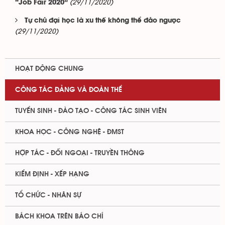
(29/11/2020)
“Job Fair 2020”
Tự chủ đại học là xu thế không thể đảo ngược
(29/11/2020)
HOẠT ĐỘNG CHUNG
CÔNG TÁC ĐẢNG VÀ ĐOÀN THỂ
TUYỂN SINH - ĐÀO TẠO - CÔNG TÁC SINH VIÊN
KHOA HỌC - CÔNG NGHỆ - ĐMST
HỢP TÁC - ĐỐI NGOẠI - TRUYỀN THÔNG
KIỂM ĐỊNH - XẾP HẠNG
TỔ CHỨC - NHÂN SỰ
BÁCH KHOA TRÊN BÁO CHÍ