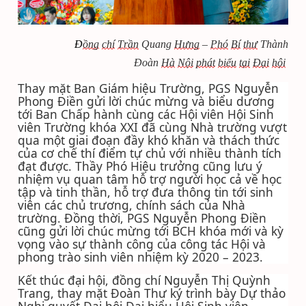
Đ
ồng
chí
Trần
Quang
Hưng
–
Phó
Bí
thư
Thành
Đoàn
Hà
Nội
phát
biểu
tại
Đại
hội
Thay mặt Ban Giám hiệu Trường, PGS Nguyễn
Phong Điền gửi lời chúc mừng và biểu dương
tới Ban Chấp hành cùng các Hội viên Hội Sinh
viên Trường khóa XXI đã cùng Nhà trường vượt
qua một giai đoạn đầy khó khăn và thách thức
của cơ chế thí điểm tự chủ với nhiều thành tích
đạt được. Thầy Phó Hiệu trưởng cũng lưu ý
nhiệm vụ quan tâm hỗ trợ người học cả về học
tập và tinh thần, hỗ trợ đưa thông tin tới sinh
viên các chủ trương, chính sách của Nhà
trường. Đồng thời, PGS Nguyễn Phong Điền
cũng gửi lời chúc mừng tới BCH khóa mới và kỳ
vọng vào sự thành công của công tác Hội và
phong trào sinh viên nhiệm kỳ 2020 – 2023.
Kết thúc đại hội, đồng chí Nguyễn Thị Quỳnh
Trang, thay mặt Đoàn Thư ký trình bày Dự thảo