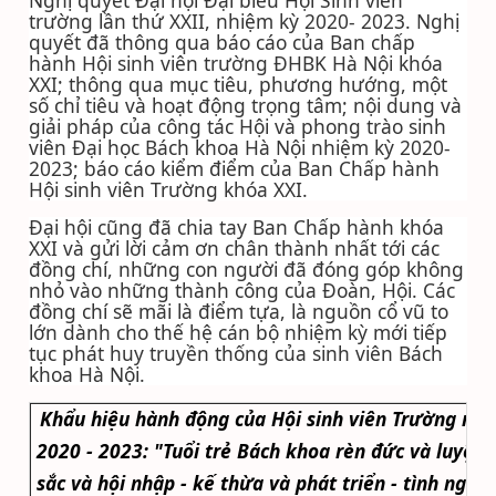
Nghị quyết Đại hội Đại biểu Hội Sinh viên
trường lần thứ XXII, nhiệm kỳ 2020- 2023. Nghị
quyết đã thông qua báo cáo của Ban chấp
hành Hội sinh viên trường ĐHBK Hà Nội khóa
XXI; thông qua mục tiêu, phương hướng, một
số chỉ tiêu và hoạt động trọng tâm; nội dung và
giải pháp của công tác Hội và phong trào sinh
viên Đại học Bách khoa Hà Nội nhiệm kỳ 2020-
2023; báo cáo kiểm điểm của Ban Chấp hành
Hội sinh viên Trường khóa XXI.
Đại hội cũng đã chia tay Ban Chấp hành khóa
XXI và gửi lời cảm ơn chân thành nhất tới các
đồng chí, những con người đã đóng góp không
nhỏ vào những thành công của Đoàn, Hội. Các
đồng chí sẽ mãi là điểm tựa, là nguồn cổ vũ to
lớn dành cho thế hệ cán bộ nhiệm kỳ mới tiếp
tục phát huy truyền thống của sinh viên Bách
khoa Hà Nội.
Khẩu hiệu hành động của Hội sinh viên Trường nh
2020 - 2023:
"Tuổi trẻ Bách khoa rèn đức và luyện t
sắc và hội nhập - kế thừa và phát triển - tình nguy