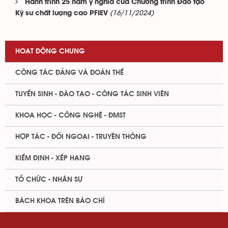
Hành trình 25 năm ý nghĩa của Chương trình Đào tạo
(16/11/2024)
Kỹ sư chất lượng cao PFIEV
HOẠT ĐỘNG CHUNG
CÔNG TÁC ĐẢNG VÀ ĐOÀN THỂ
TUYỂN SINH - ĐÀO TẠO - CÔNG TÁC SINH VIÊN
KHOA HỌC - CÔNG NGHỆ - ĐMST
HỢP TÁC - ĐỐI NGOẠI - TRUYỀN THÔNG
KIỂM ĐỊNH - XẾP HẠNG
TỔ CHỨC - NHÂN SỰ
BÁCH KHOA TRÊN BÁO CHÍ