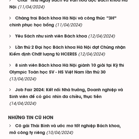
“Chất” như Ngày Sách và Văn hóa đọc Bách khoa Hà
(11/04/2024)
Nội
Chàng trai Bách khoa Hà Nội và công thức “3H”
(11/04/2024)
chinh phục học bổng
(12/04/2024)
Yêu Sách như sinh viên Bách khoa
Lần thứ 2 Đại học Bách khoa Hà Nội đạt Chứng nhận
(12/04/2024)
Kiểm định Chất lượng từ HCERES
8 sinh viên Bách khoa Hà Nội giành 10 giải tại Kỳ thi
Olympic Toán học SV - HS Việt Nam lần thứ 30
(13/04/2024)
Job Fair 2024: Kết nối Nhà trường, Doanh nghiệp và
Sinh viên để có góc nhìn đa chiều, thực tiễn
(14/04/2024)
NHỮNG TIN CŨ HƠN
Cô gái Thái Bình và ước mơ tốt nghiệp Bách khoa,
(10/04/2024)
mở công ty riêng