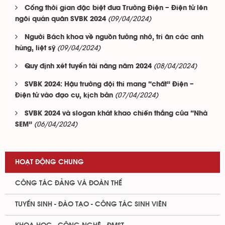
Cổng thời gian đặc biệt đưa Trường Điện – Điện tử lên
(09/04/2024)
ngôi quán quân SVBK 2024
Người Bách khoa về nguồn tưởng nhớ, tri ân các anh
(09/04/2024)
hùng, liệt sỹ
(08/04/2024)
Quy định xét tuyển tài năng năm 2024
SVBK 2024: Hậu trường đội thi mang “chất” Điện –
(07/04/2024)
Điện tử vào đạo cụ, kịch bản
SVBK 2024 và slogan khát khao chiến thắng của “Nhà
(06/04/2024)
SEM”
HOẠT ĐỘNG CHUNG
CÔNG TÁC ĐẢNG VÀ ĐOÀN THỂ
TUYỂN SINH - ĐÀO TẠO - CÔNG TÁC SINH VIÊN