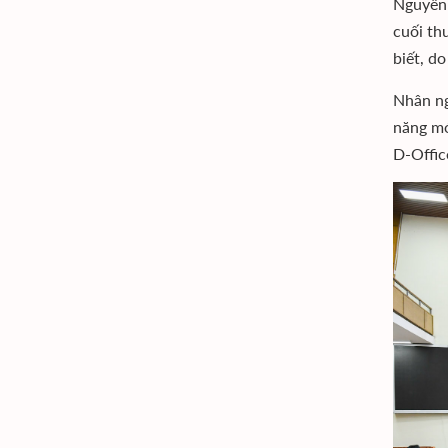
Nguyễn 
cuối th
biết, d
Nhân ng
năng mớ
D-Offic