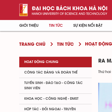
GIỚI THIỆU
TIN TỨC
SỰ KIỆN NỔI BẬT
HOẠT ĐỘN
TRANG CHỦ
TIN TỨC
RA M
HOẠT ĐỘNG CHUNG
Thứ hai 
CÔNG TÁC ĐẢNG VÀ ĐOÀN THỂ
TUYỂN SINH - ĐÀO TẠO - CÔNG TÁC
SINH VIÊN
KHOA HỌC - CÔNG NGHỆ - ĐMST
HỢP TÁC - ĐỐI NGOẠI - TRUYỀN