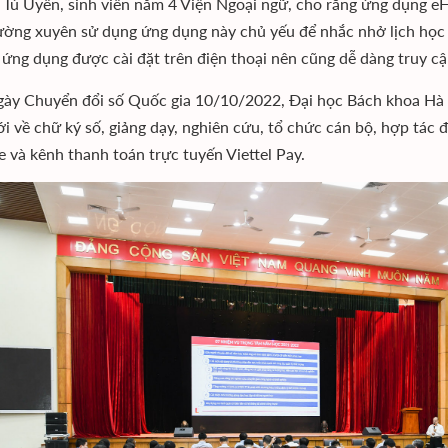
Tú Uyên, sinh viên năm 4 Viện Ngoại ngữ, cho rằng ứng dụng eH
ường xuyên sử dụng ứng dụng này chủ yếu để nhắc nhở lịch học t
o ứng dụng được cài đặt trên điện thoại nên cũng dễ dàng truy c
ày Chuyển đổi số Quốc gia 10/10/2022, Đại học Bách khoa Hà N
i về chữ ký số, giảng dạy, nghiên cứu, tổ chức cán bộ, hợp tác 
e và kênh thanh toán trực tuyến Viettel Pay.