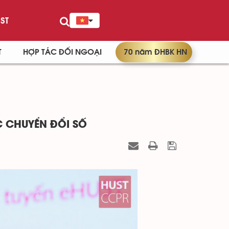
ST
T
HỢP TÁC ĐỐI NGOẠI
70 năm ĐHBK HN
C CHUYỂN ĐỔI SỐ