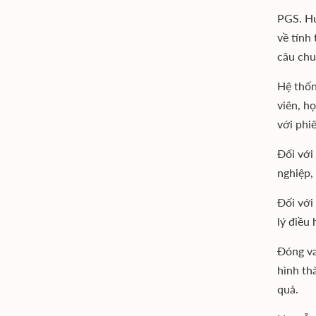
PGS. Hu
về tính
câu chu
Hệ thốn
viên, h
với phi
Đối với
nghiệp,
Đối với
lý điều 
Đóng va
hình th
quả.