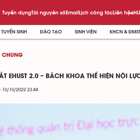
Tuyển dụng
Tài nguyên số
Email
Lịch công tác
Liên hệ
eHU
TUYỂN SINH
ĐÀO TẠO
SINH VIÊN
KHCN & ĐMS
G CHUNG
ẮT EHUST 2.0 – BÁCH KHOA THỂ HIỆN NỘI LỰ
- 10/10/2022 23:44