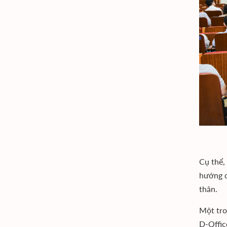
Cụ thể,
hướng d
thân.
Một tro
D-Offic