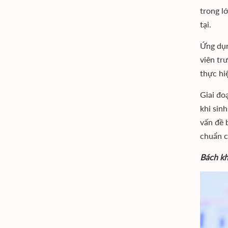
trong l
tại.
Ứng dụn
viên tr
thực hi
Giai đo
khi sin
vấn đề 
chuẩn c
Bách kh