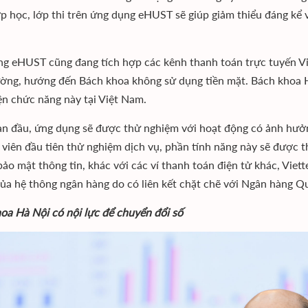
ớp học, lớp thi trên ứng dụng eHUST sẽ giúp giảm thiểu đáng kể v
g eHUST cũng đang tích hợp các kênh thanh toán trực tuyến Vie
ường, hướng đến Bách khoa không sử dụng tiền mặt. Bách khoa Hà 
ện chức năng này tại Việt Nam.
ạn đầu, ứng dụng sẽ được thử nghiệm với hoạt động có ảnh hưởn
h viên đầu tiên thử nghiệm dịch vụ, phần tính năng này sẽ được t
bảo mật thông tin, khác với các ví thanh toán điện tử khác, Viett
ủa hệ thông ngân hàng do có liên kết chặt chẽ với Ngân hàng Q
oa Hà Nội có nội lực để chuyển đổi số