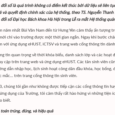
đổi số là quá trình không có điểm kết thúc bởi dữ liệu sẽ liên t
ả và quyết định chính xác của hệ thống, theo TS. Nguyễn Thanh 
đổi số Đại học Bách khoa Hà Nội trong Lễ ra mắt Hệ thống quản
ên năm nhất Bùi Văn Nam đến từ Hưng Yên cảm thấy ấn tượng t
mới chỉ vào trường được một thời gian ngắn. Ngay khi bước chân
n với ứng dụng eHUST, iCTSV và trang web cổng thông tin dành 
ng tin quan trọng về thời khóa biểu, danh sách lớp và các hoạ
uy cập trên trang web và ứng dụng eHUST. Các tân sinh viên cũng
ng dẫn nhập học, lịch sinh hoạt công dân đầu khóa, học bổng, đă
 mắc... trên trang cổng thông tin sinh viên.
3, chúng tôi gần như không được tiếp cận các cổng thông tin ha
 ứng dụng của Trường, tôi cảm thấy rất hào hứng vì những tiện í
 biết.
i toán trúng, đúng, và hiệu quả