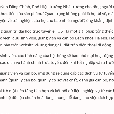
ỳnh Đăng Chính, Phó Hiệu trưởng Nhà trường cho rằng người d
 thực tiễn của sản phẩm. “Quan trọng không phải là họ tải về, mà
yện về trải nghiệm của họ cho bao nhiêu người”, ông khẳng định
g quản trị đại học trực tuyến eHUST là một giải pháp tổng thể cu
ọc viên, cựu sinh viên, giảng viên và cán bộ Bách khoa Hà Nội. 
ên bản trên website và ứng dụng cài đặt trên điện thoại di động.
 sinh viên, các tính năng của hệ thống sẽ bao phủ mọi hoạt động
 các dịch vụ hành chính trực tuyến, đến khi tốt nghiệp và ra trư
 giảng viên và cán bộ, ứng dụng sẽ cung cấp các dịch vụ từ tuy
hành (quản lý cán bộ, quản lý cơ sở vật chất, đánh giá cán bộ, hợ
i trò một nền tảng tích hợp và kết nối dữ liệu, nghiệp vụ từ cá
ành hệ dữ liệu chuẩn hoá dùng chung, dễ dàng cho việc tích hợp c