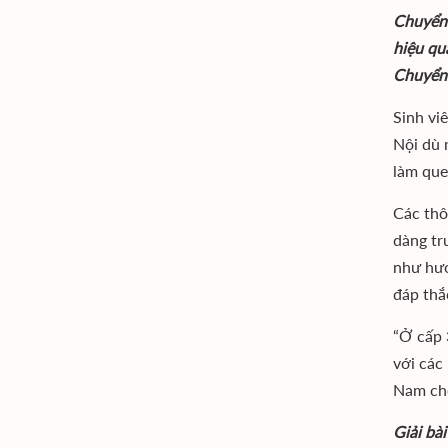
Chuyển 
hiệu qu
Chuyển 
Sinh vi
Nội dù 
làm que
Các thô
dàng tr
như hướ
đáp thắc
“Ở cấp 
với các
Nam cho
Giải bà