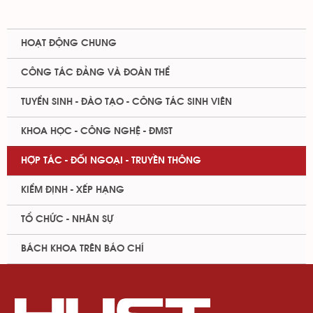
HOẠT ĐỘNG CHUNG
CÔNG TÁC ĐẢNG VÀ ĐOÀN THỂ
TUYỂN SINH - ĐÀO TẠO - CÔNG TÁC SINH VIÊN
KHOA HỌC - CÔNG NGHỆ - ĐMST
HỢP TÁC - ĐỐI NGOẠI - TRUYỀN THÔNG
KIỂM ĐỊNH - XẾP HẠNG
TỔ CHỨC - NHÂN SỰ
BÁCH KHOA TRÊN BÁO CHÍ