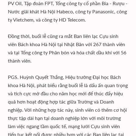
PV Oil, Tập đoàn FPT, Tổng công ty cổ phần Bia - Rượu -
Nước giải khát Hà Nội Habeco, công ty Panasonic, công
ty Vietchem, và công ty HD Telecom.
Đồng thời, buổi lễ cũng ra mắt Ban liên lạc Cựu sinh
viên Bách khoa Hà Nội tại Nhật Bản với 267 thành viên
và tại Tổng công ty Phân bón và hóa chất dầu khí với 56
thành viên.
PGS. Huỳnh Quyết Thắng, Hiệu trưởng Đại học Bách
khoa Hà Nội, phát biểu rằng buổi lễ là dấu ấn quan trọng
và tích cực mở đầu cho năm học mới để thúc đẩy hiệu
quả hơn hoạt động hợp tác giữa Trường và Doanh
nghiệp. Với những hợp tác này, sinh viên có thêm cơ hội
thực tập dài hạn tại doanh nghiệp lớn với môi trường
làm việc ngang tầm quốc tế, mạng lưới Cựu sinh viên
tiếp tục kết nối được nhiều hơn với các Ban liên lạc tại