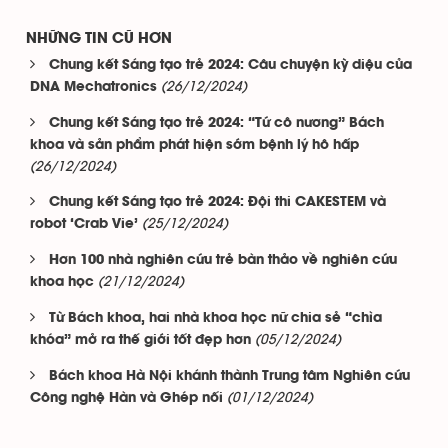
NHỮNG TIN CŨ HƠN
Chung kết Sáng tạo trẻ 2024: Câu chuyện kỳ diệu của
(26/12/2024)
DNA Mechatronics
Chung kết Sáng tạo trẻ 2024: “Tứ cô nương” Bách
khoa và sản phẩm phát hiện sớm bệnh lý hô hấp
(26/12/2024)
Chung kết Sáng tạo trẻ 2024: Đội thi CAKESTEM và
(25/12/2024)
robot ‘Crab Vie’
Hơn 100 nhà nghiên cứu trẻ bàn thảo về nghiên cứu
(21/12/2024)
khoa học
Từ Bách khoa, hai nhà khoa học nữ chia sẻ “chìa
(05/12/2024)
khóa” mở ra thế giới tốt đẹp hơn
Bách khoa Hà Nội khánh thành Trung tâm Nghiên cứu
(01/12/2024)
Công nghệ Hàn và Ghép nối