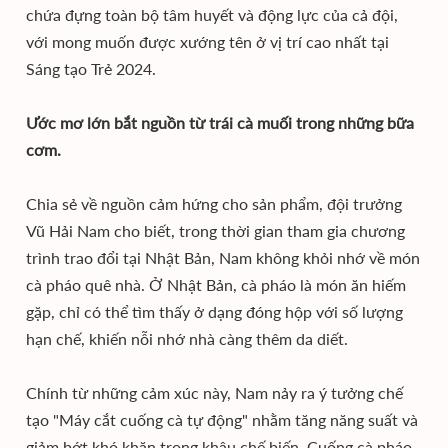
chứa đựng toàn bộ tâm huyết và động lực của cả đội,
với mong muốn được xướng tên ở vị trí cao nhất tại
Sáng tạo Trẻ 2024.
Ước mơ lớn bắt nguồn từ trái cà muối trong những bữa
cơm.
Chia sẻ về nguồn cảm hứng cho sản phẩm, đội trưởng
Vũ Hải Nam cho biết, trong thời gian tham gia chương
trình trao đổi tại Nhật Bản, Nam không khỏi nhớ về món
cà pháo quê nhà. Ở Nhật Bản, cà pháo là món ăn hiếm
gặp, chỉ có thể tìm thấy ở dạng đóng hộp với số lượng
hạn chế, khiến nỗi nhớ nhà càng thêm da diết.
Chính từ những cảm xúc này, Nam nảy ra ý tưởng chế
tạo "Máy cắt cuống cà tự động" nhằm tăng năng suất và
giảm bớt khó khăn trong khâu chế biến. Cuống cà pháo