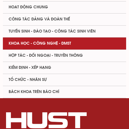
HOẠT ĐỘNG CHUNG
CÔNG TÁC ĐẢNG VÀ ĐOÀN THỂ
TUYỂN SINH - ĐÀO TẠO - CÔNG TÁC SINH VIÊN
KHOA HỌC - CÔNG NGHỆ - ĐMST
HỢP TÁC - ĐỐI NGOẠI - TRUYỀN THÔNG
KIỂM ĐỊNH - XẾP HẠNG
TỔ CHỨC - NHÂN SỰ
BÁCH KHOA TRÊN BÁO CHÍ