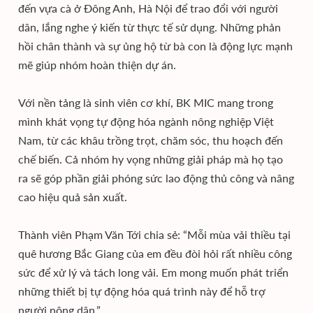
đến vựa cà ở Đông Anh, Hà Nội để trao đổi với người
dân, lắng nghe ý kiến từ thực tế sử dụng. Những phản
hồi chân thành và sự ủng hộ từ bà con là động lực mạnh
mẽ giúp nhóm hoàn thiện dự án.
Với nền tảng là sinh viên cơ khí, BK MIC mang trong
mình khát vọng tự động hóa ngành nông nghiệp Việt
Nam, từ các khâu trồng trọt, chăm sóc, thu hoạch đến
chế biến. Cả nhóm hy vọng những giải pháp mà họ tạo
ra sẽ góp phần giải phóng sức lao động thủ công và nâng
cao hiệu quả sản xuất.
Thành viên Phạm Văn Tới chia sẻ: “Mỗi mùa vải thiều tại
quê hương Bắc Giang của em đều đòi hỏi rất nhiều công
sức để xử lý và tách long vải. Em mong muốn phát triển
những thiết bị tự động hóa quá trình này để hỗ trợ
người nông dân.”