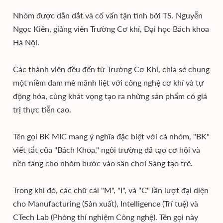
Nhóm được dẫn dắt và cố vấn tận tình bởi TS. Nguyễn
Ngọc Kiên, giảng viên Trường Cơ khí, Đại học Bách khoa
Hà Nội.
Các thành viên đều đến từ Trường Cơ Khí, chia sẻ chung
một niềm đam mê mãnh liệt với công nghệ cơ khí và tự
động hóa, cùng khát vọng tạo ra những sản phẩm có giá
trị thực tiễn cao.
Tên gọi BK MIC mang ý nghĩa đặc biệt với cả nhóm, "BK"
viết tắt của "Bách Khoa," ngôi trường đã tạo cơ hội và
nền tảng cho nhóm bước vào sân chơi Sáng tạo trẻ.
Trong khi đó, các chữ cái "M", "I", và "C" lần lượt đại diện
cho Manufacturing (Sản xuất), Intelligence (Trí tuệ) và
CTech Lab (Phòng thí nghiệm Công nghệ). Tên gọi này