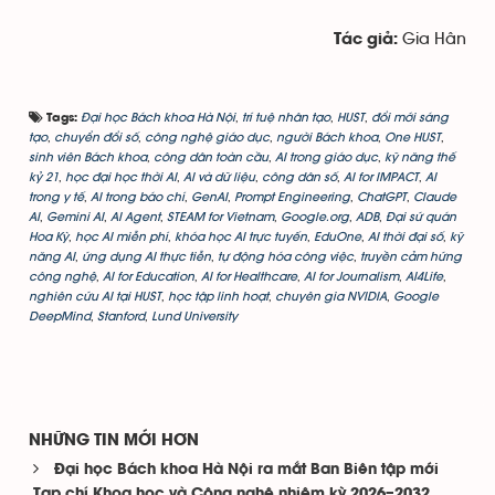
Gia Hân
Tác giả:
Đại học Bách khoa Hà Nội
,
trí tuệ nhân tạo
,
HUST
,
đổi mới sáng
Tags:
tạo
,
chuyển đổi số
,
công nghệ giáo dục
,
người Bách khoa
,
One HUST
,
sinh viên Bách khoa
,
công dân toàn cầu
,
AI trong giáo dục
,
kỹ năng thế
kỷ 21
,
học đại học thời AI
,
AI và dữ liệu
,
công dân số
,
AI for IMPACT
,
AI
trong y tế
,
AI trong báo chí
,
GenAI
,
Prompt Engineering
,
ChatGPT
,
Claude
AI
,
Gemini AI
,
AI Agent
,
STEAM for Vietnam
,
Google.org
,
ADB
,
Đại sứ quán
Hoa Kỳ
,
học AI miễn phí
,
khóa học AI trực tuyến
,
EduOne
,
AI thời đại số
,
kỹ
năng AI
,
ứng dụng AI thực tiễn
,
tự động hóa công việc
,
truyền cảm hứng
công nghệ
,
AI for Education
,
AI for Healthcare
,
AI for Journalism
,
AI4Life
,
nghiên cứu AI tại HUST
,
học tập linh hoạt
,
chuyên gia NVIDIA
,
Google
DeepMind
,
Stanford
,
Lund University
NHỮNG TIN MỚI HƠN
Đại học Bách khoa Hà Nội ra mắt Ban Biên tập mới
Tạp chí Khoa học và Công nghệ nhiệm kỳ 2026–2032