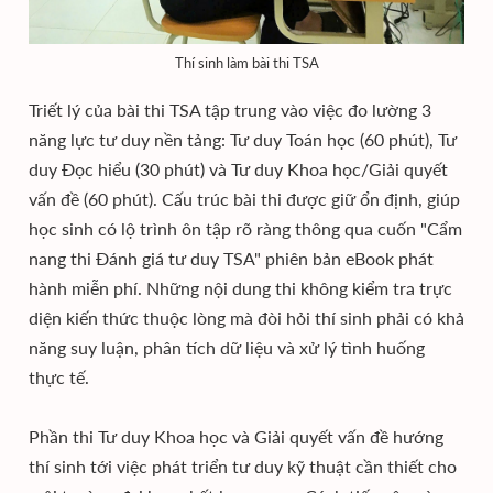
Thí sinh làm bài thi TSA
Triết lý của bài thi TSA tập trung vào việc đo lường 3
năng lực tư duy nền tảng: Tư duy Toán học (60 phút), Tư
duy Đọc hiểu (30 phút) và Tư duy Khoa học/Giải quyết
vấn đề (60 phút). Cấu trúc bài thi được giữ ổn định, giúp
học sinh có lộ trình ôn tập rõ ràng thông qua cuốn "Cẩm
nang thi Đánh giá tư duy TSA" phiên bản eBook phát
hành miễn phí. Những nội dung thi không kiểm tra trực
diện kiến thức thuộc lòng mà đòi hỏi thí sinh phải có khả
năng suy luận, phân tích dữ liệu và xử lý tình huống
thực tế.
Phần thi Tư duy Khoa học và Giải quyết vấn đề hướng
thí sinh tới việc phát triển tư duy kỹ thuật cần thiết cho