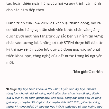
tục hoàn thiện ngân hàng câu hỏi và quy trình vận hành
cho các năm tiếp theo.
Hành trình của TSA 2026 đã khép lại thành công, mở ra
cơ hội cho hàng vạn tân sinh viên bước chân vào giảng
đường với một nền tảng tư duy sắc bén và niềm tin vững
chắc vào tương lai. Những trí tuệ STEM được bồi đắp từ
kỳ thi này sẽ là nguồn lực quý giá đóng góp vào sự phát
triển khoa học, công nghệ của đất nước trong kỷ nguyên
mới.
Gia Hân
Tác giả:
Đại học Bách khoa Hà Nội
,
HUST
,
tuyển sinh đại học
,
đổi mới
Tags:
sáng tạo
,
chuyển đổi số
,
công nghệ giáo dục
,
khoa học dữ liệu
,
đánh
giá tư duy
,
kỳ thi đánh giá tư duy
,
One HUST
,
công dân toàn cầu
,
AI trong
giáo dục
,
chuyển đổi số giáo dục
,
tuyển sinh HUST 2026
,
giáo dục công
nghệ
,
kỹ năng thế kỷ 21
,
học đại học thời AI
,
giáo dục số
,
môi trường học