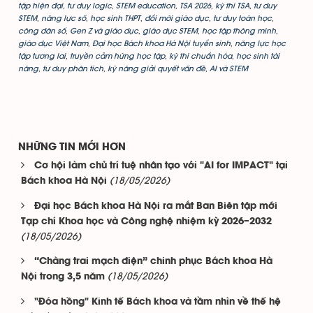
tập hiện đại
,
tư duy logic
,
STEM education
,
TSA 2026
,
kỳ thi TSA
,
tư duy
STEM
,
năng lực số
,
học sinh THPT
,
đổi mới giáo dục
,
tư duy toán học
,
công dân số
,
Gen Z và giáo dục
,
giáo dục STEM
,
học tập thông minh
,
giáo dục Việt Nam
,
Đại học Bách khoa Hà Nội tuyển sinh
,
năng lực học
tập tương lai
,
truyền cảm hứng học tập
,
kỳ thi chuẩn hóa
,
học sinh tài
năng
,
tư duy phân tích
,
kỹ năng giải quyết vấn đề
,
AI và STEM
NHỮNG TIN MỚI HƠN
Cơ hội làm chủ trí tuệ nhân tạo với "AI for IMPACT" tại
(18/05/2026)
Bách khoa Hà Nội
Đại học Bách khoa Hà Nội ra mắt Ban Biên tập mới
Tạp chí Khoa học và Công nghệ nhiệm kỳ 2026–2032
(18/05/2026)
“Chàng trai mạch điện” chinh phục Bách khoa Hà
(18/05/2026)
Nội trong 3,5 năm
"Đóa hồng" Kinh tế Bách khoa và tầm nhìn về thế hệ