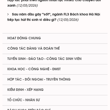
hợp tác phát triển nguồn nhân lực HVAC cho chuyển đổi
(12/05/2026)
xanh
Sau năm đầu gây “sốt”, ngành FL3 Bách khoa Hà Nội
(12/05/2026)
tiếp tục hút thí sinh vì điều gì?
HOẠT ĐỘNG CHUNG
CÔNG TÁC ĐẢNG VÀ ĐOÀN THỂ
TUYỂN SINH - ĐÀO TẠO - CÔNG TÁC SINH VIÊN
KHOA HỌC - CÔNG NGHỆ - ĐMST
HỢP TÁC - ĐỐI NGOẠI - TRUYỀN THÔNG
KIỂM ĐỊNH - XẾP HẠNG
TỔ CHỨC - NHÂN SỰ