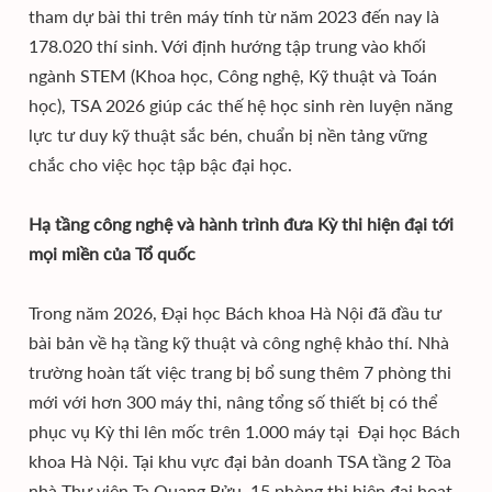
tham dự bài thi trên máy tính từ năm 2023 đến nay là
178.020 thí sinh. Với định hướng tập trung vào khối
ngành STEM (Khoa học, Công nghệ, Kỹ thuật và Toán
học), TSA 2026 giúp các thế hệ học sinh rèn luyện năng
lực tư duy kỹ thuật sắc bén, chuẩn bị nền tảng vững
chắc cho việc học tập bậc đại học.
Hạ tầng công nghệ và hành trình đưa Kỳ thi hiện đại tới
mọi miền của Tổ quốc
Trong năm 2026, Đại học Bách khoa Hà Nội đã đầu tư
bài bản về hạ tầng kỹ thuật và công nghệ khảo thí. Nhà
trường hoàn tất việc trang bị bổ sung thêm 7 phòng thi
mới với hơn 300 máy thi, nâng tổng số thiết bị có thể
phục vụ Kỳ thi lên mốc trên 1.000 máy tại Đại học Bách
khoa Hà Nội. Tại khu vực đại bản doanh TSA tầng 2 Tòa
nhà Thư viện Tạ Quang Bửu, 15 phòng thi hiện đại hoạt