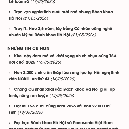
(19/05/2026)
kế toán số
Trọn vẹn nghĩa tình dưới mái nhà chung Bách khoa
(21/05/2026)
Hà Nội
Troy-IT: Học 3,5 năm, lấy bằng Cử nhân công nghệ
(21/05/2026)
chuẩn Mỹ tại Bách khoa Hà Nội
NHỮNG TIN CŨ HƠN
Khơi dậy đam mê và khát vọng chinh phục cùng TSA
(16/05/2026)
đợt cuối 2026
Hơn 2.200 sinh viên thắp lửa sáng tạo tại Hội nghị Sinh
(14/05/2026)
viên NCKH lần thứ 43
Chàng Cử nhân xuất sắc Bách khoa Hà Nội giỏi lập
(14/05/2026)
trình, năng rèn luyện
Đợt thi TSA cuối cùng năm 2026 với hơn 22.000 thí
(13/05/2026)
sinh
Đại học Bách khoa Hà Nội và Panasonic Việt Nam