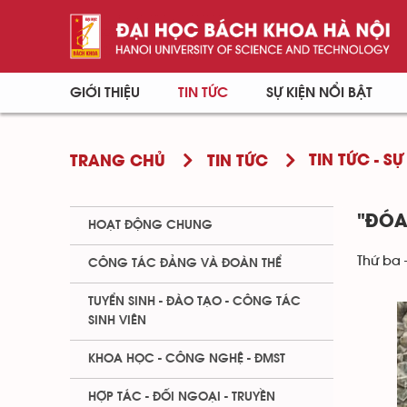
GIỚI THIỆU
TIN TỨC
SỰ KIỆN NỔI BẬT
TIN TỨC - SỰ
TRANG CHỦ
TIN TỨC
"ĐÓA
HOẠT ĐỘNG CHUNG
Thứ ba 
CÔNG TÁC ĐẢNG VÀ ĐOÀN THỂ
TUYỂN SINH - ĐÀO TẠO - CÔNG TÁC
SINH VIÊN
KHOA HỌC - CÔNG NGHỆ - ĐMST
HỢP TÁC - ĐỐI NGOẠI - TRUYỀN