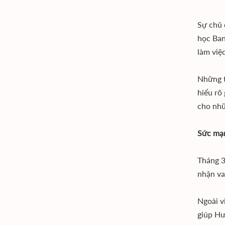
Sự chủ 
học Ban
làm việ
Những t
hiểu rõ
cho nhữ
Sức mạn
Tháng 3
nhận va
Ngoài v
giúp Hư