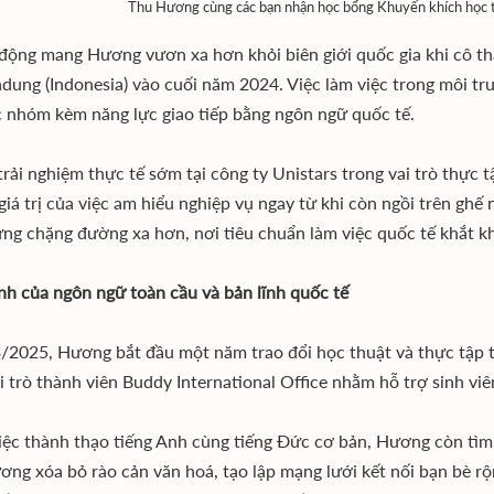
Thu Hương cùng các bạn nhận học bổng Khuyến khích học t
động mang Hương vươn xa hơn khỏi biên giới quốc gia khi cô tha
dung (Indonesia) vào cuối năm 2024. Việc làm việc trong môi tr
c nhóm kèm năng lực giao tiếp bằng ngôn ngữ quốc tế.
rải nghiệm thực tế sớm tại công ty Unistars trong vai trò thực 
 giá trị của việc am hiểu nghiệp vụ ngay từ khi còn ngồi trên g
ng chặng đường xa hơn, nơi tiêu chuẩn làm việc quốc tế khắt kh
h của ngôn ngữ toàn cầu và bản lĩnh quốc tế
/2025, Hương bắt đầu một năm trao đổi học thuật và thực tập
i trò thành viên Buddy International Office nhằm hỗ trợ sinh viê
iệc thành thạo tiếng Anh cùng tiếng Đức cơ bản, Hương còn tìm
ơng xóa bỏ rào cản văn hoá, tạo lập mạng lưới kết nối bạn bè rộ