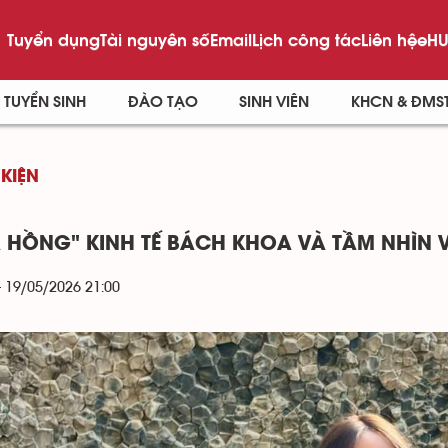
Tuyển dụng
Tài nguyên số
Email
Lịch công tác
Liên hệ
eHU
TUYỂN SINH
ĐÀO TẠO
SINH VIÊN
KHCN & ĐMS
 KIỆN
 HỒNG" KINH TẾ BÁCH KHOA VÀ TẦM NHÌN V
- 19/05/2026 21:00