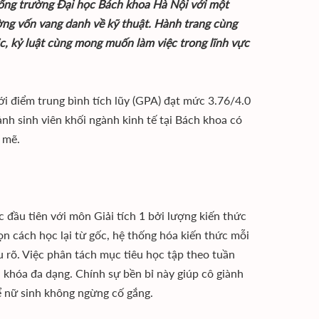
ổng trường Đại học Bách khoa Hà Nội với một
ờng vốn vang danh về kỹ thuật. Hành trang cùng
ic, kỷ luật cùng mong muốn làm việc trong lĩnh vực
i điểm trung bình tích lũy (GPA) đạt mức 3.76/4.0
ảnh sinh viên khối ngành kinh tế tại Bách khoa có
 mẽ.
 đầu tiên với môn Giải tích 1 bởi lượng kiến thức
n cách học lại từ gốc, hệ thống hóa kiến thức mỗi
 rõ. Việc phân tách mục tiêu học tập theo tuần
 khóa đa dạng. Chính sự bền bỉ này giúp cô giành
ể nữ sinh không ngừng cố gắng.