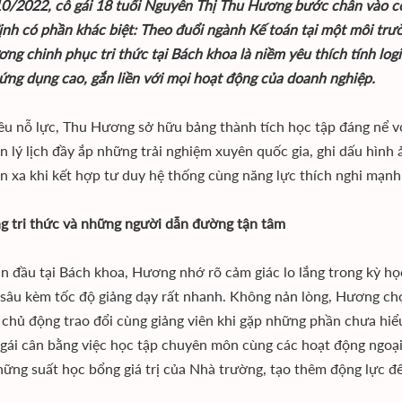
0/2022, cô gái 18 tuổi Nguyễn Thị Thu Hương bước chân vào c
ịnh có phần khác biệt: Theo đuổi ngành Kế toán tại một môi trư
ng chinh phục tri thức tại Bách khoa là niềm yêu thích tính log
 ứng dụng cao, gắn liền với mọi hoạt động của doanh nghiệp.
ều nỗ lực, Thu Hương sở hữu bảng thành tích học tập đáng nể vớ
n lý lịch đầy ắp những trải nghiệm xuyên quốc gia, ghi dấu hình 
n xa khi kết hợp tư duy hệ thống cùng năng lực thích nghi mạnh
g tri thức và những người dẫn đường tận tâm
an đầu tại Bách khoa, Hương nhớ rõ cảm giác lo lắng trong kỳ học
sâu kèm tốc độ giảng dạy rất nhanh. Không nản lòng, Hương chọ
 chủ động trao đổi cùng giảng viên khi gặp những phần chưa hiểu
 gái cân bằng việc học tập chuyên môn cùng các hoạt động ngoại
ững suất học bổng giá trị của Nhà trường, tạo thêm động lực đ