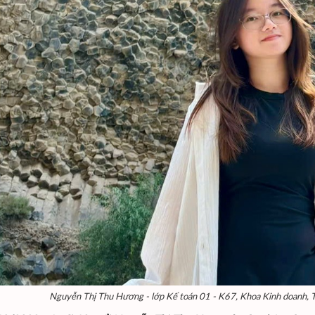
Nguyễn Thị Thu Hương - lớp Kế toán 01 - K67, Khoa Kinh doanh, T