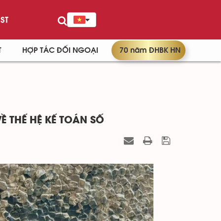
ST
T
HỢP TÁC ĐỐI NGOẠI
70 năm ĐHBK HN
Ề THẾ HỆ KẾ TOÁN SỐ