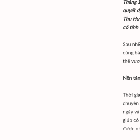
Tháng 1
quyết đ
Thu Hươ
có tính
Sau nhi
cùng bả
thể vươ
Nền tản
Thời gi
chuyên 
ngày và
giúp cô
được nh