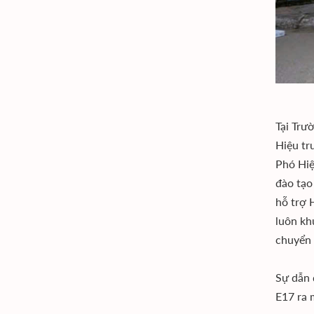
Tại Trư
Hiệu tr
Phó Hiệ
đào tạo
hỗ trợ 
luôn kh
chuyển 
Sự dẫn 
E17 ra 