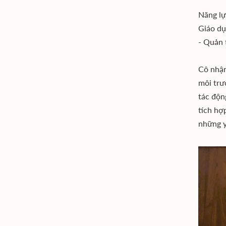
Năng lự
Giáo dụ
- Quản 
Cô nhận
môi trư
tác độn
tích hợ
những y