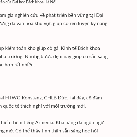
ập của Đại học Bách khoa Hà Nội
m gia nghiên cứu về phát triển bền vững tại Đại
ường đa văn hóa khu vực giúp cô rèn luyện kỹ năng
tập kiểm toán kho giúp cô gái Kinh tế Bách khoa
hế nhà trường. Những bước đệm này giúp cô sẵn sàng
e hơn rất nhiều.
 tại HTWG Konstanz, CHLB Đức. Tại đây, cô đảm
n quốc tế thích nghi với môi trường mới.
 hiểu thêm tiếng Armenia. Khả năng đa ngôn ngữ
ng mở. Có thể thấy tinh thần sẵn sàng học hỏi