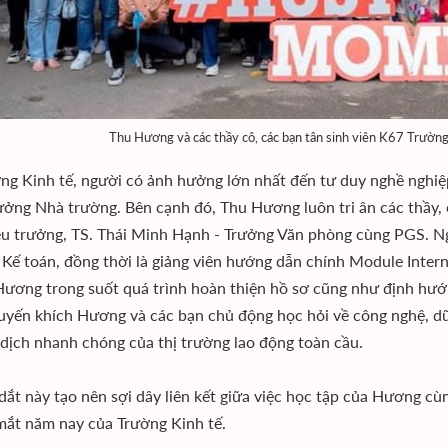
Thu Hương và các thầy cô, các bạn tân sinh viên K67 Trường
ờng Kinh tế, người có ảnh hưởng lớn nhất đến tư duy nghề nghi
ưởng Nhà trường. Bên cạnh đó, Thu Hương luôn tri ân các thầy,
u trưởng, TS. Thái Minh Hạnh - Trưởng Văn phòng cùng PGS. 
 Kế toán, đồng thời là giảng viên hướng dẫn chính Module Interns
Hương trong suốt quá trình hoàn thiện hồ sơ cũng như định hướn
uyến khích Hương và các bạn chủ động học hỏi về công nghệ, dữ l
dịch nhanh chóng của thị trường lao động toàn cầu.
dắt này tạo nên sợi dây liên kết giữa việc học tập của Hương cùn
mắt năm nay của Trường Kinh tế.