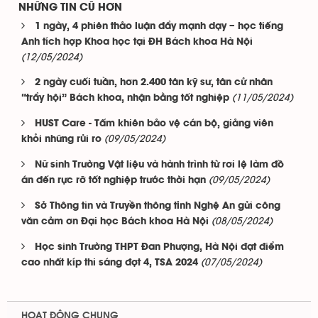
NHỮNG TIN CŨ HƠN
1 ngày, 4 phiên thảo luận đẩy mạnh dạy – học tiếng
Anh tích hợp Khoa học tại ĐH Bách khoa Hà Nội
(12/05/2024)
2 ngày cuối tuần, hơn 2.400 tân kỹ sư, tân cử nhân
(11/05/2024)
“trẩy hội” Bách khoa, nhận bằng tốt nghiệp
HUST Care - Tấm khiên bảo vệ cán bộ, giảng viên
(09/05/2024)
khỏi những rủi ro
Nữ sinh Trường Vật liệu và hành trình từ rơi lệ làm đồ
(09/05/2024)
án đến rực rỡ tốt nghiệp trước thời hạn
Sở Thông tin và Truyền thông tỉnh Nghệ An gửi công
(08/05/2024)
văn cảm ơn Đại học Bách khoa Hà Nội
Học sinh Trường THPT Đan Phượng, Hà Nội đạt điểm
(07/05/2024)
cao nhất kíp thi sáng đợt 4, TSA 2024
HOẠT ĐỘNG CHUNG