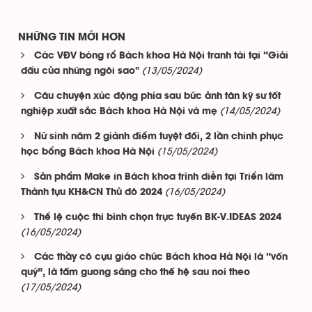
NHỮNG TIN MỚI HƠN
Các VĐV bóng rổ Bách khoa Hà Nội tranh tài tại “Giải
(13/05/2024)
đấu của những ngôi sao"
Câu chuyện xúc động phía sau bức ảnh tân kỹ sư tốt
(14/05/2024)
nghiệp xuất sắc Bách khoa Hà Nội và mẹ
Nữ sinh năm 2 giành điểm tuyệt đối, 2 lần chinh phục
(15/05/2024)
học bổng Bách khoa Hà Nội
Sản phẩm Make in Bách khoa trình diễn tại Triển lãm
(16/05/2024)
Thành tựu KH&CN Thủ đô 2024
Thể lệ cuộc thi bình chọn trực tuyến BK-V.IDEAS 2024
(16/05/2024)
Các thầy cô cựu giáo chức Bách khoa Hà Nội là “vốn
quý”, là tấm gương sáng cho thế hệ sau noi theo
(17/05/2024)