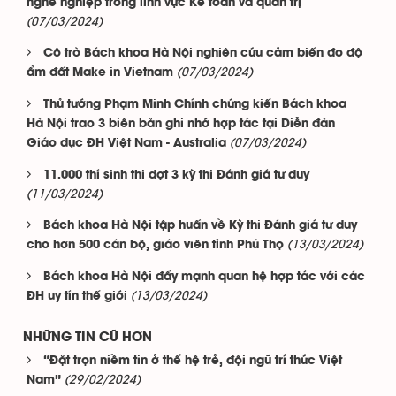
nghề nghiệp trong lĩnh vực Kế toán và quản trị
(07/03/2024)
Cô trò Bách khoa Hà Nội nghiên cứu cảm biến đo độ
(07/03/2024)
ẩm đất Make in Vietnam
Thủ tướng Phạm Minh Chính chứng kiến Bách khoa
Hà Nội trao 3 biên bản ghi nhớ hợp tác tại Diễn đàn
(07/03/2024)
Giáo dục ĐH Việt Nam - Australia
11.000 thí sinh thi đợt 3 kỳ thi Đánh giá tư duy
(11/03/2024)
Bách khoa Hà Nội tập huấn về Kỳ thi Đánh giá tư duy
(13/03/2024)
cho hơn 500 cán bộ, giáo viên tỉnh Phú Thọ
Bách khoa Hà Nội đẩy mạnh quan hệ hợp tác với các
(13/03/2024)
ĐH uy tín thế giới
NHỮNG TIN CŨ HƠN
“Đặt trọn niềm tin ở thế hệ trẻ, đội ngũ trí thức Việt
(29/02/2024)
Nam”