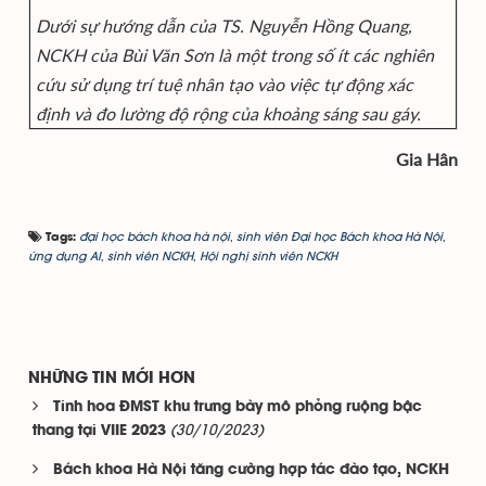
Dưới sự hướng dẫn của TS. Nguyễn Hồng Quang,
NCKH của Bùi Văn Sơn là một trong số ít các nghiên
cứu sử dụng trí tuệ nhân tạo vào việc tự động xác
định và đo lường độ rộng của khoảng sáng sau gáy.
Gia Hân
đại học bách khoa hà nội
,
sinh viên Đại học Bách khoa Hà Nội
,
Tags:
ứng dụng AI
,
sinh viên NCKH
,
Hội nghị sinh viên NCKH
NHỮNG TIN MỚI HƠN
Tinh hoa ĐMST khu trưng bày mô phỏng ruộng bậc
(30/10/2023)
thang tại VIIE 2023
Bách khoa Hà Nội tăng cường hợp tác đào tạo, NCKH