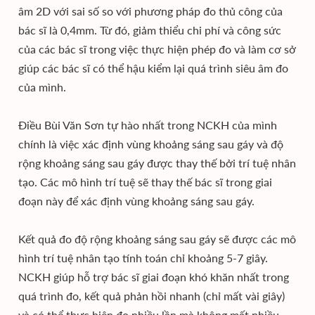
âm 2D với sai số so với phương pháp đo thủ công của
bác sĩ là 0,4mm. Từ đó, giảm thiểu chi phí và công sức
của các bác sĩ trong việc thực hiện phép đo và làm cơ sở
giúp các bác sĩ có thể hậu kiểm lại quá trình siêu âm đo
của mình.
Điều Bùi Văn Sơn tự hào nhất trong NCKH của mình
chính là việc xác định vùng khoảng sáng sau gáy và độ
rộng khoảng sáng sau gáy được thay thế bởi trí tuệ nhân
tạo. Các mô hình trí tuệ sẽ thay thế bác sĩ trong giai
đoạn này để xác định vùng khoảng sáng sau gáy.
Kết quả đo độ rộng khoảng sáng sau gáy sẽ được các mô
hình trí tuệ nhân tạo tính toán chỉ khoảng 5-7 giây.
NCKH giúp hỗ trợ bác sĩ giai đoạn khó khăn nhất trong
quá trình đo, kết quả phản hồi nhanh (chỉ mất vài giây)
và có thể thực hiện đo nhiều lần mà không mất nhiều