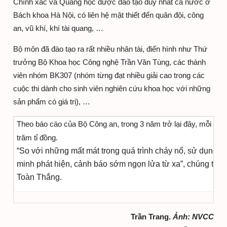
Chính xác và Quang học được đào tạo duy nhất cả nước ở
Bách khoa Hà Nội, có liên hệ mật thiết đến quân đội, công
an, vũ khí, khí tài quang, …
Bộ môn đã đào tạo ra rất nhiều nhân tài, điển hình như Thứ
trưởng Bộ Khoa học Công nghệ Trần Văn Tùng, các thành
viên nhóm BK307 (nhóm từng đạt nhiều giải cao trong các
cuộc thi dành cho sinh viên nghiên cứu khoa học với những
sản phẩm có giá trị), …
Theo báo cáo của Bộ Công an, trong 3 năm trở lại đây, mỗi năm
trăm tỉ đồng.
“So với những mất mát trong quá trình cháy nổ, sử dụng th
minh phát hiện, cảnh báo sớm ngọn lửa từ xa”, chúng ta 
Toàn Thắng.
Trần Trang
.
Ảnh: NVCC