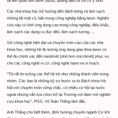
tài liên quan đến laser (laze), quang điện tử và cơ y sinh.
Các nhà khoa học trẻ hướng đến đánh bóng và làm sạch
những bề mặt cũ, bẩn trong công nghiệp bằng laser. Nghiên
cứu này có tính ứng dụng cao trong công nghiệp, điêu khắc,
làm sạch các dụng cụ đục đẽo, làm sạch tượng, …
Với công nghệ hiện đại và chuyên môn cao của các nhà
khoa học, những hệ đo lường ứng dụng giao thoa laser có
thể đo chính xác đến nanômét (nhỏ hơn micrômét) phục vụ
cho các công nghệ vi cơ, công nghệ nano và vi mạch.
“Tôi rất tin tưởng các thế hệ trẻ như những thành viên trong
nhóm. Các bạn là những kỹ sư bước ra từ Bách khoa Hà
Nội với chuyên môn vững chắc, có nhiều cơ hội tại nước
ngoài nhưng vẫn lựa chọn trở lại Trường với đam mê nghiên
cứu khoa học”, PGS. Vũ Toàn Thắng tâm đắc.
Anh Thắng cho biết thêm, định hướng chuyên ngành Cơ khí