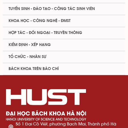
TUYỂN SINH - ĐÀO TẠO - CÔNG TÁC SINH VIÊN
KHOA HỌC - CÔNG NGHỆ - ĐMST
HỢP TÁC - ĐỐI NGOẠI - TRUYỀN THÔNG
KIỂM ĐỊNH - XẾP HẠNG
TỔ CHỨC - NHÂN SỰ
BÁCH KHOA TRÊN BÁO CHÍ
Số 1 Đại Cồ Việt, phường Bạch Mai, Thành phố Hà