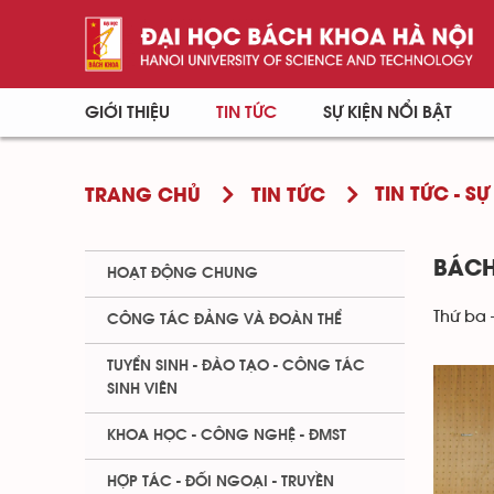
GIỚI THIỆU
TIN TỨC
SỰ KIỆN NỔI BẬT
TIN TỨC - SỰ
TRANG CHỦ
TIN TỨC
BÁCH
HOẠT ĐỘNG CHUNG
Thứ ba 
CÔNG TÁC ĐẢNG VÀ ĐOÀN THỂ
TUYỂN SINH - ĐÀO TẠO - CÔNG TÁC
SINH VIÊN
KHOA HỌC - CÔNG NGHỆ - ĐMST
HỢP TÁC - ĐỐI NGOẠI - TRUYỀN