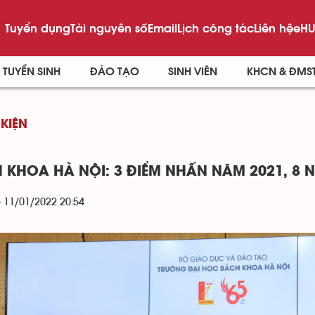
Tuyển dụng
Tài nguyên số
Email
Lịch công tác
Liên hệ
eHU
TUYỂN SINH
ĐÀO TẠO
SINH VIÊN
KHCN & ĐMS
 KIỆN
 KHOA HÀ NỘI: 3 ĐIỂM NHẤN NĂM 2021, 8 
- 11/01/2022 20:54