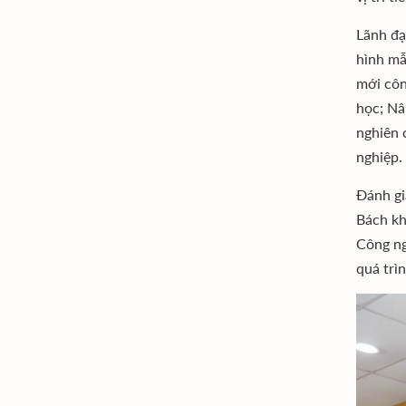
Lãnh đạ
hình mẫ
mới côn
học; Nâ
nghiên 
nghiệp.
Đánh gi
Bách kh
Công ng
quá trì