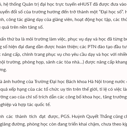
, hệ thống Quản trị đại học trực tuyến eHUST đã được đưa vào 
huyển đổi số của trường hướng đến trở thành một “Đại học số”. 
nh, công tác giảng dạy của giảng viên, hoạt động học tập, các th
u quả trên nền tảng số.
ấn thứ ba là môi trường làm việc, phục vụ dạy và học đã từng b
g số hiện đại đang dần được hoàn thiện; các PTN đào tạo đầu 
 nâng cấp, chỉnh trang phục vụ cho yêu cầu dạy và học với nhiề
hội trường, phòng họp, sảnh các tòa nhà...) được nâng cấp khan
ờng.
và ảnh hưởng của Trường Đại học Bách khoa Hà Nội trong nước 
quả xếp hạng của các tổ chức uy tín trên thế giới, tỉ lệ có việc 
ưởng cao của chỉ số trích dẫn các công bố khoa học, tăng trưởn
ghiệp và hợp tác quốc tế.
h các thành tích đạt được, PGS. Huỳnh Quyết Thắng cũng chỉ r
 giảng đường, phòng học còn đang triển khai chậm, chưa theo kị