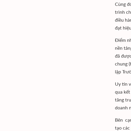
Cùng đó
trình c
điều hà
đạt hiệ
Điểm nh
nền tản
đã được
chung (
lập Trư
Uy tín 
qua kết 
tăng tr
doanh n
Bên cạn
tạo các