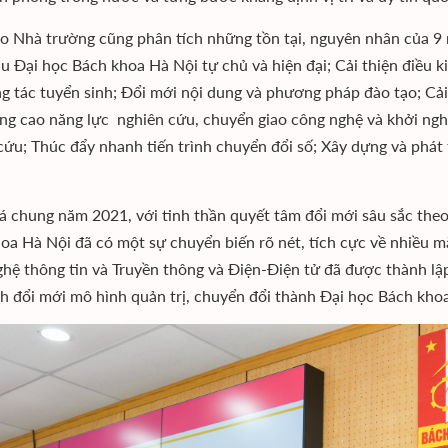
o Nhà trường cũng phân tích những tồn tại, nguyên nhân của 9
u Đại học Bách khoa Hà Nội tự chủ và hiện đại; Cải thiện điều k
g tác tuyển sinh; Đổi mới nội dung và phương pháp đào tạo; Cải 
ng cao năng lực nghiên cứu, chuyển giao công nghệ và khởi ngh
cứu; Thúc đẩy nhanh tiến trình chuyển đổi số; Xây dựng và phát 
á chung năm 2021, với tinh thần quyết tâm đổi mới sâu sắc the
oa Hà Nội đã có một sự chuyển biến rõ nét, tích cực về nhiều mặ
hệ thông tin và Truyền thông và Điện-Điện tử đã được thành lậ
nh đổi mới mô hình quản trị, chuyển đổi thành Đại học Bách kho