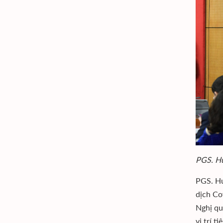
PGS. Hu
PGS. Hu
dịch Co
Nghị qu
vị trí 