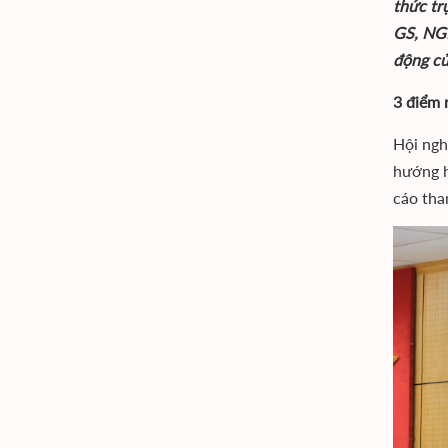
thức tr
GS, NGN
động củ
3 điểm 
Hội ngh
hướng h
cáo tha