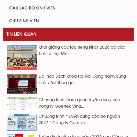
CÂU LẠC BỘ SINH VIÊN
CỰU SINH VIÊN
TIN LIÊN QUAN
Khai giảng các lớp tiếng Nhật 2026 do các
Tỉnh tài trợ: Mở...
Đại học Bách khoa Hà Nội đồng hành cùng
sinh viên: tháo gỡ...
Chương trình tham quan tuyển dụng của
công ty Goertek Vina...
Chương trình “Tuyển dụng cán bộ nguồn
2027 ” Công ty Goertek...
Thông tin tuyển dụng năm 2026 của Công ty