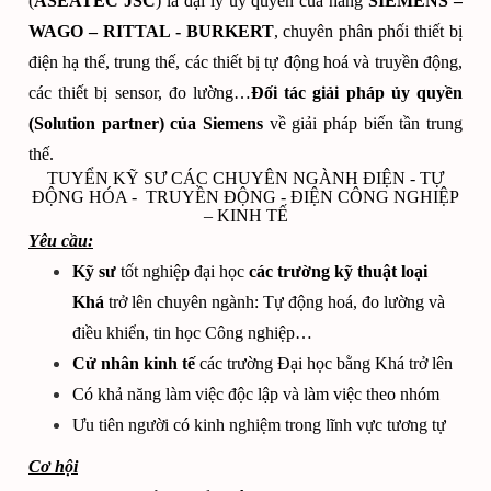
(
ASEATEC JSC
) là đại lý uỷ quyền của hãng
SIEMENS –
WAGO – RITTAL - BURKERT
, chuyên phân phối thiết bị
điện hạ thế, trung thế, các thiết bị tự động hoá và truyền động,
các thiết bị sensor, đo lường…
Đối tác giải pháp ủy quyền
(Solution partner) của Siemens
về giải pháp biến tần trung
thế.
TUYỂN KỸ SƯ CÁC CHUYÊN NGÀNH ĐIỆN - TỰ
ĐỘNG HÓA - TRUYỀN ĐỘNG - ĐIỆN CÔNG NGHIỆP
– KINH TẾ
Yêu cầu:
Kỹ sư
tốt nghiệp đại học
các trường kỹ thuật
loại
Khá
trở lên chuyên ngành: Tự động hoá, đo lường và
điều khiển, tin học Công nghiệp…
Cử nhân kinh tế
các trường Đại học bằng Khá trở lên
Có khả năng làm việc độc lập và làm việc theo nhóm
Ưu tiên người có kinh nghiệm trong lĩnh vực tương tự
Cơ hội