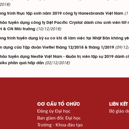
2018)
(1
ng trình thực tập sinh năm 2019 công ty Hanesbrands Việt Nam
thảo tuyển dụng công ty Dệt Pacific Crystal dành cho sinh viên tố
(10/12/2018)
H & CN Môi trường
ng trình tuyển dụng kỹ sư cơ khí đi làm việc tại Nhật Bản không y
(09/12
n dụng của Tập đoàn Viettel tháng 12/2018 & tháng 1/2019
thảo tuyển dụng Nestlé Việt Nam - Quản trị viên tập sự 2019 dành 
(02/12/2018)
hiều phần quà hấp dẫn
CƠ CẤU TỔ CHỨC
LIÊN KẾT
Đảng ủy Đại học
Bộ giáo d
Ban giám đốc Đại học
Trường - Khoa đào tạo