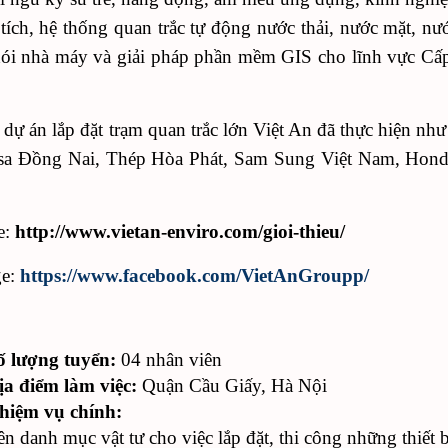
 tích, hệ thống quan trắc tự động nước thải, nước mặt, nư
ói nhà máy và giải pháp phần mềm GIS cho lĩnh vực Cấp
 dự án lắp đặt trạm quan trắc lớn Việt An đã thực hiện nh
a Đồng Nai, Thép Hòa Phát, Sam Sung Việt Nam, Hond
…
e:
http://www.vietan-enviro.com/gioi-thieu/
ge:
https://www.facebook.com/VietAnGroupp/
ố lượng tuyển:
04 nhân viên
ịa điểm làm việc:
Quận Cầu Giấy, Hà Nội
hiệm vụ chính:
ên danh mục vật tư cho việc lắp đặt, thi công những thiết