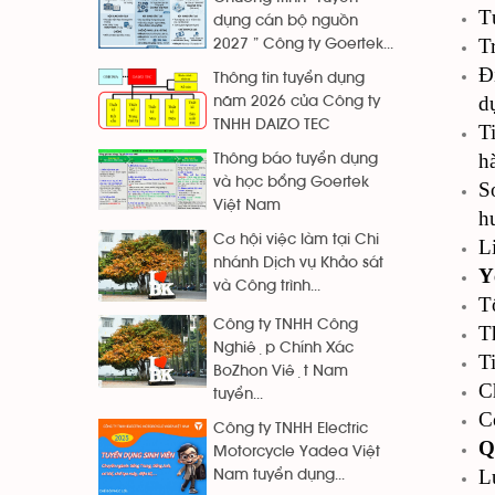
Tư
dụng cán bộ nguồn
Tr
2027 ” Công ty Goertek...
Đ
Thông tin tuyển dụng
d
năm 2026 của Công ty
TNHH DAIZO TEC
T
h
Thông báo tuyển dụng
và học bổng Goertek
S
Việt Nam
h
Cơ hội việc làm tại Chi
L
nhánh Dịch vụ Khảo sát
Y
và Công trình...
T
Công ty TNHH Công
T
Nghiệp Chính Xác
T
BoZhon Việt Nam
C
tuyển...
C
Công ty TNHH Electric
Q
Motorcycle Yadea Việt
L
Nam tuyển dụng...