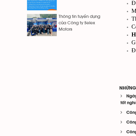
Đ
M
Thông tin tuyển dụng
T
của Công ty Selex
C
Motors
H
G
Đ
NHỮNG 
Ngày
tốt ngh
Công
Công
Công