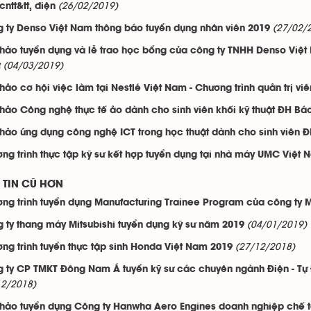
(26/02/2019)
cntt&tt, điện
(27/02/
 ty Denso Việt Nam thông báo tuyển dụng nhân viên 2019
thảo tuyển dụng và lễ trao học bổng của công ty TNHH Denso Việt 
(04/03/2019)
t
thảo cơ hội việc làm tại Nestlé Việt Nam - Chương trình quản trị vi
thảo Công nghệ thực tế ảo dành cho sinh viên khối kỹ thuật ĐH B
thảo ứng dụng công nghệ ICT trong học thuật dành cho sinh viên
ng trình thực tập kỹ sư kết hợp tuyển dụng tại nhà máy UMC Việt 
TIN CŨ HƠN
ng trình tuyển dụng Manufacturing Trainee Program của công ty 
(04/01/2019)
 ty thang máy Mitsubishi tuyển dụng kỹ sư năm 2019
(27/12/2018)
ng trình tuyển thực tập sinh Honda Việt Nam 2019
 ty CP TMKT Đông Nam Á tuyển kỹ sư các chuyên ngành Điện - Tự 
12/2018)
thảo tuyển dụng Công ty Hanwha Aero Engines doanh nghiệp chế t