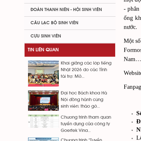
- phân
ĐOÀN THANH NIÊN - HỘI SINH VIÊN
ống kh
CÂU LẠC BỘ SINH VIÊN
nước.
CỰU SINH VIÊN
Một số
Formos
TIN LIÊN QUAN
Nam
Khai giảng các lớp tiếng
Nhật 2026 do các Tỉnh
Websit
tài trợ: Mở...
Fanpa
Đại học Bách khoa Hà
Nội đồng hành cùng
sinh viên: tháo gỡ...
S
Chương trình tham quan
Đ
tuyển dụng của công ty
N
Goertek Vina...
L
Chương trình “Tuyển