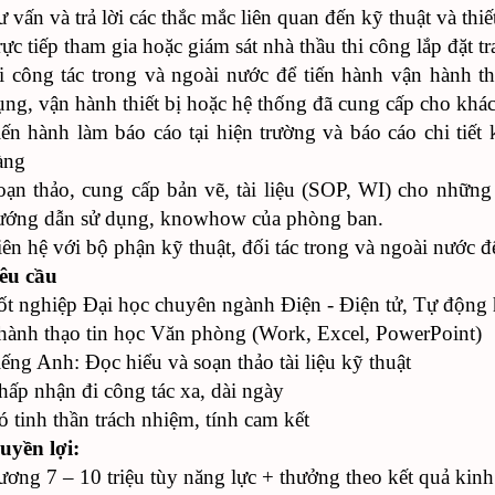
 vấn và trả lời các thắc mắc liên quan đến kỹ thuật và thiế
ực tiếp tham gia hoặc giám sát nhà thầu thi công lắp đặt tra
i công tác trong và ngoài nước để tiến hành vận hành th
ụng, vận hành thiết bị hoặc hệ thống đã cung cấp cho khá
iến hành làm báo cáo tại hiện trường và báo cáo chi tiết 
àng
oạn thảo, cung cấp bản vẽ, tài liệu (SOP, WI) cho những c
ướng dẫn sử dụng, knowhow của phòng ban.
iên hệ với bộ phận kỹ thuật, đối tác trong và ngoài nước để 
êu cầu
ốt nghiệp Đại học chuyên ngành Điện - Điện tử, Tự động 
hành thạo tin học Văn phòng (Work, Excel, PowerPoint)
iếng Anh: Đọc hiểu và soạn thảo tài liệu kỹ thuật
hấp nhận đi công tác xa, dài ngày
ó tinh thần trách nhiệm, tính cam kết
uyền lợi:
ương 7 – 10 triệu tùy năng lực + thưởng theo kết quả kin