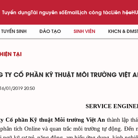
Tuyển dụng
Tài nguyên số
Email
Lịch công tác
Liên hệ
eHU
TUYỂN SINH
ĐÀO TẠO
SINH VIÊN
KHCN & ĐMS
HIỆN TẠI
 TY CỔ PHẦN KỸ THUẬT MÔI TRƯỜNG VIỆT A
 16/01/2019 20:50
SERVICE ENGINE
ty Cổ phần Kỹ thuật Môi trường Việt An
thành lập thá
 phân tích Online và quan trắc môi trường tự động. Đến 
i ngũ kỹ sư trẻ, năng động, am hiểu ứng dụng, kinh nghiệm