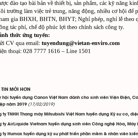
ược đào tạo bài bản về thiết bị, sản phẩm, các kỹ năng ki
ôi trường làm việc trẻ trung, năng động, nhiều cơ hội để p
ham gia BHXH, BHTN, BHYT; Nghỉ phép, nghỉ lễ theo q
ông tác phí, chế độ phúc lợi theo chính sách công ty.
ình thức ứng tuyển:
ửi CV qua email:
tuyendung@vietan-enviro.com
iện thoại: 028 7777 1616 – Line 1501
TIN MỚI HƠN
 hội tuyển dụng Canon Việt Nam dành cho sinh viên Viện Điện, Cơ k
(17/02/2019)
iệp năm 2019
 ty TNHH Thang máy Mitsubishi Việt Nam tuyển dụng Kỹ sư cơ, điện
 ty AirLiquide Vietnam tuyển dụng sinh viên Công nghệ Hóa, Máy
 ty Humax tuyển dụng kỹ sư phát triển phần mềm & nhân viên kiểm