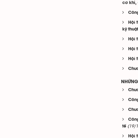
cơ khí, 
Công
Hội 
kỹ thuậ
Hội 
Hội 
Hội 
Chươ
NHỮNG 
Chươ
Công
Chươ
Công
(19/
tế
Hội 