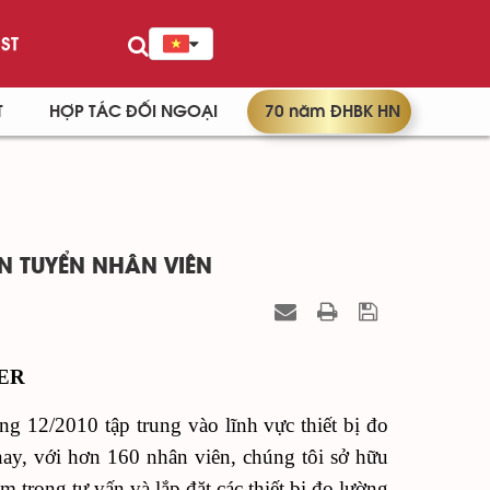
ST
T
HỢP TÁC ĐỐI NGOẠI
70 năm ĐHBK HN
N TUYỂN NHÂN VIÊN
ER
ng 12/2010 tập trung vào lĩnh vực thiết bị đo
nay, với hơn 160 nhân viên, chúng tôi sở hữu
 trong tư vấn và lắp đặt các thiết bị đo lường