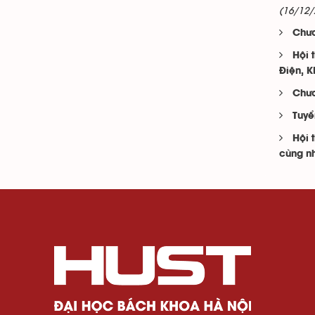
(16/12/
Chươ
Hội 
Điện, K
Chươ
Tuyể
Hội 
cùng n