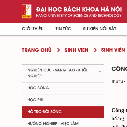
GIỚI THIỆU
TIN TỨC
SỰ KIỆN NỔI BẬT
SINH VIÊN 
TRANG CHỦ
SINH VIÊN
CÔNG
NGHIÊN CỨU - SÁNG TẠO - KHỞI
NGHIỆP
Thứ tư -
HỌC BỔNG
HỌC PHÍ
Công 
HỖ TRỢ ĐỜI SỐNG
lường,
HƯỚNG NGHIỆP - VIỆC LÀM
một độ