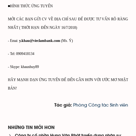
■HÌNH THỨC ỨNG TUYỂN
MỞI CÁC BẠN GỬI CV VỀ ĐỊA CHỈ SAU ĐỂ ĐƯỢC TƯ VẤN RÕ RÀNG
NHẤT ( THỜI HẠN: ĐẾN NGÀY 16/7/2018)
- Emai:
y.khau@vieclambank.com
(Ms. Ý)
- Tel: 0909418134
- Skype: khaunhuy89
HÃY MẠNH DẠN ỨNG TUYỂN ĐỂ ĐẾN GẦN HƠN VỚI ƯỚC MƠ NHẬT
BẢN!
Phòng Công tác Sinh viên
Tác giả:
NHỮNG TIN MỚI HƠN
Công ty cổ phần Hưng Vân Phát tuyển dụng nhân sự