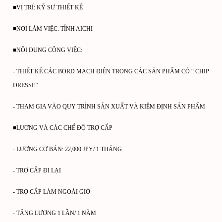
■VỊ TRÍ: KỸ SƯ THIẾT KẾ
■NƠI LÀM VIỆC: TỈNH AICHI
■NỘI DUNG CÔNG VIỆC:
- THIẾT KẾ CÁC BORD MẠCH ĐIỆN TRONG CÁC SẢN PHẨM CÓ “ CHIP
DRESSE”
- THAM GIA VÀO QUY TRÌNH SẢN XUẤT VÀ KIỂM ĐỊNH SẢN PHẨM
■LƯƠNG VÀ CÁC CHẾ ĐỘ TRỢ CẤP
- LƯƠNG CƠ BẢN: 22,000 JPY/ 1 THÁNG
- TRỢ CẤP ĐI LẠI
- TRỢ CẤP LÀM NGOÀI GIỜ
- TĂNG LƯƠNG 1 LẦN/ 1 NĂM