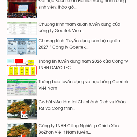
Đại học Bách khoa Hà Nội đồng hành cùng
sinh viên: tháo gỡ...
Chương trình tham quan tuyển dụng của
công ty Goertek Vina...
Chương trình “Tuyển dụng cán bộ nguồn
2027 ” Công ty Goertek...
Thông tin tuyển dụng năm 2026 của Công ty
TNHH DAIZO TEC
Thông báo tuyển dụng và học bổng Goertek
Việt Nam
Cơ hội việc làm tại Chi nhánh Dịch vụ Khảo
sát và Công trình...
Công ty TNHH Công Nghiệp Chính Xác
BoZhon Việt Nam tuyển...