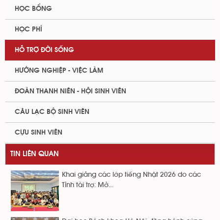
HỌC BỔNG
HỌC PHÍ
HỖ TRỢ ĐỜI SỐNG
HƯỚNG NGHIỆP - VIỆC LÀM
ĐOÀN THANH NIÊN - HỘI SINH VIÊN
CÂU LẠC BỘ SINH VIÊN
CỰU SINH VIÊN
TIN LIÊN QUAN
Khai giảng các lớp tiếng Nhật 2026 do các
Tỉnh tài trợ: Mở...