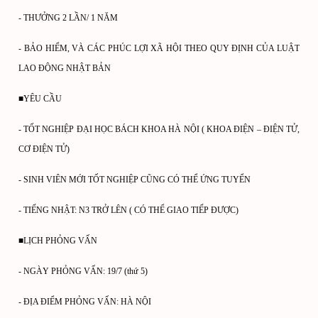
- THƯỞNG 2 LẦN/ 1 NĂM
- BẢO HIỂM, VÀ CÁC PHÚC LỢI XÃ HỘI THEO QUY ĐỊNH CỦA LUẬT
LAO ĐỘNG NHẬT BẢN
■YÊU CẦU
- TỐT NGHIỆP ĐẠI HỌC BÁCH KHOA HÀ NỘI ( KHOA ĐIỆN – ĐIỆN TỬ,
CƠ ĐIỆN TỬ)
- SINH VIÊN MỚI TỐT NGHIỆP CŨNG CÓ THỂ ỨNG TUYỂN
- TIẾNG NHẬT: N3 TRỞ LÊN ( CÓ THỂ GIAO TIẾP ĐƯỢC)
■LỊCH PHỎNG VẤN
- NGÀY PHỎNG VẤN: 19/7 (thứ 5)
- ĐỊA ĐIỂM PHỎNG VẤN: HÀ NỘI