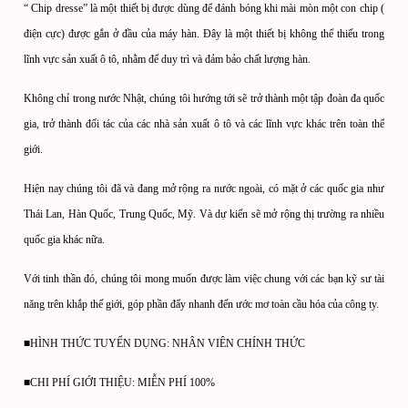
“ Chip dresse” là một thiết bị được dùng để đánh bóng khi mài mòn một con chip (
điện cực) được gắn ở đầu của máy hàn. Đây là một thiết bị không thể thiếu trong
lĩnh vực sản xuất ô tô, nhằm để duy trì và đảm bảo chất lượng hàn.
Không chỉ trong nước Nhật, chúng tôi hướng tới sẽ trở thành một tập đoàn đa quốc
gia, trở thành đối tác của các nhà sản xuất ô tô và các lĩnh vực khác trên toàn thế
giới.
Hiện nay chúng tôi đã và đang mở rộng ra nước ngoài, có mặt ở các quốc gia như
Thái Lan, Hàn Quốc, Trung Quốc, Mỹ. Và dự kiến sẽ mở rộng thị trường ra nhiều
quốc gia khác nữa.
Với tinh thần đó, chúng tôi mong muốn được làm việc chung với các bạn kỹ sư tài
năng trên khắp thế giới, góp phần đẩy nhanh đến ước mơ toàn cầu hóa của công ty.
■HÌNH THỨC TUYỂN DỤNG: NHÂN VIÊN CHÍNH THỨC
■CHI PHÍ GIỚI THIỆU: MIỄN PHÍ 100%