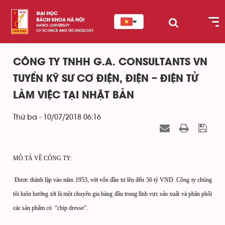
CÔNG TY TNHH G.A. CONSULTANTS VN
TUYỂN KỸ SƯ CƠ ĐIỆN, ĐIỆN – ĐIỆN TỬ
LÀM VIỆC TẠI NHẬT BẢN
Thứ ba - 10/07/2018 06:16
MÔ TẢ VỀ CÔNG TY:
Được thành lập vào năm 1953, với vốn đầu tư lên đến 56 tỷ VND. Công ty chúng
tôi luôn hướng tới là một chuyên gia hàng đầu trong lĩnh vực sản xuất và phân phối
các sản phẩm có “chip dresse”.