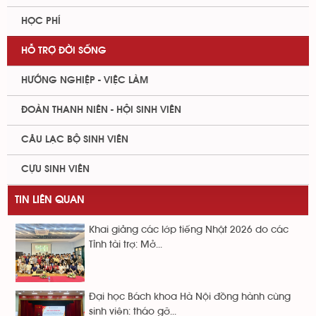
HỌC PHÍ
HỖ TRỢ ĐỜI SỐNG
HƯỚNG NGHIỆP - VIỆC LÀM
ĐOÀN THANH NIÊN - HỘI SINH VIÊN
CÂU LẠC BỘ SINH VIÊN
CỰU SINH VIÊN
TIN LIÊN QUAN
Khai giảng các lớp tiếng Nhật 2026 do các
Tỉnh tài trợ: Mở...
Đại học Bách khoa Hà Nội đồng hành cùng
sinh viên: tháo gỡ...