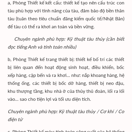
a, Phòng Thiết kế kết cấu: thiết kế tạo nên cấu trúc con
tàu phù hợp với tính năng của tàu, đảm bảo độ bền thân
tàu (tuân theo tiêu chuẩn đăng kiểm quốc tế/Nhật Bản)
để tàu có thể ra khơi an toàn và bền vững.
Chuyên ngành phù hợp: Kỹ thuật tàu thủy (cần biết
đọc tiếng Anh và tính toán nhiều)
b, Phòng Thiết kế trang thiết bị: thiết kế bố trí các thiết
bị liên quan đến hoạt động sinh hoạt, điều khiển, bốc
xếp hàng, cập bến và ra khơi... như: nắp khoang hàng, hệ
thống ống, các thiết bị bốc dỡ hàng, thiết bị neo đậu,
khu thượng tầng, khu nhà ở của thủy thủ đoàn, lối ra lối
vào... sao cho tiện lợi và tối ưu diện tích.
Chuyên ngành phù hợp: Kỹ thuật tàu thủy / Cơ khí / Cơ
điện tử
c, Phòng Thiết kế máy: tính toán công suất của hệ thống