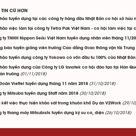
TIN CŨ HƠN
thảo tuyển dụng tại các công ty hàng đầu Nhật Bản cơ hội sở hữu
thảo việc làm tại công ty Tetra Pak Việt Nam - cơ hội làm việc tại
 ty TNHH Nippon Seiki Việt Nam tuyển dụng nhân viên tháng 11/2
g báo tuyển giảng viên trường Cao đẳng Giao thông vận tải Trung 
thảo tuyển dụng công ty Yokowo có vốn đầu tư 100% của Nhật Bản
thảo tuyển dụng của Công ty LG Innotek cơ hội đào tạo tại Hàn Qu
(01/11/2018)
oàn trường
(31/10/2018)
Đoàn Viettel tuyển dụng tháng 11 năm 2018
(30/10/2018)
 ty Mitsuba tuyển dụng Staff năm 2018
(29/10
 kết việc thực hiện khảo sát trong khuôn khổ Dự án V2Work
(26/10/2018)
 ty thang máy Mitsubishi tuyển dụng kỹ sư cơ, điện