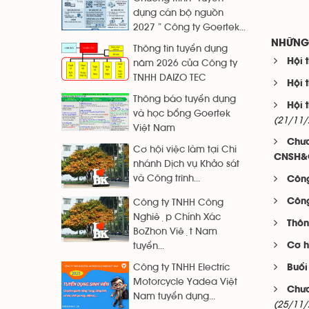
dụng cán bộ nguồn
2027 ” Công ty Goertek...
NHỮNG 
Thông tin tuyển dụng
Hội 
năm 2026 của Công ty
TNHH DAIZO TEC
Hội 
Thông báo tuyển dụng
Hội 
và học bổng Goertek
(21/11/
Việt Nam
Chươ
Cơ hội việc làm tại Chi
CNSH&C
nhánh Dịch vụ Khảo sát
và Công trình...
Công
Công
Công ty TNHH Công
Nghiệp Chính Xác
Thôn
BoZhon Việt Nam
Cơ h
tuyển...
Công ty TNHH Electric
Buổi
Motorcycle Yadea Việt
Chươ
Nam tuyển dụng...
(25/11/