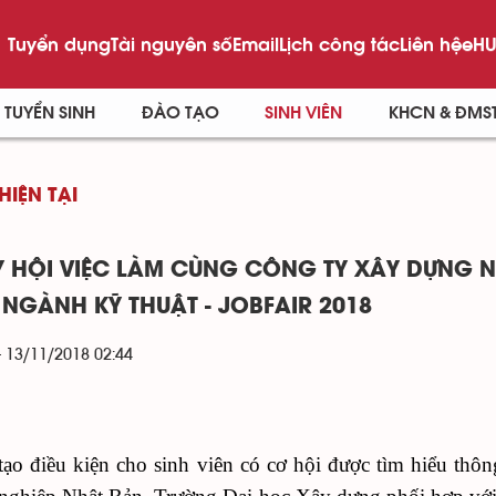
Tuyển dụng
Tài nguyên số
Email
Lịch công tác
Liên hệ
eHU
TUYỂN SINH
ĐÀO TẠO
SINH VIÊN
KHCN & ĐMS
HIỆN TẠI
 HỘI VIỆC LÀM CÙNG CÔNG TY XÂY DỰNG N
 NGÀNH KỸ THUẬT - JOBFAIR 2018
- 13/11/2018 02:44
ạo điều kiện cho sinh viên có cơ hội được tìm hiểu thôn