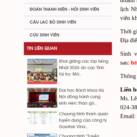
doanh 
lịch 
ĐOÀN THANH NIÊN - HỘI SINH VIÊN
viên k
CÂU LẠC BỘ SINH VIÊN
Thời g
CỰU SINH VIÊN
Địa đi
TIN LIÊN QUAN
Sinh 
Khai giảng các lớp tiếng
sau:
ht
Nhật 2026 do các Tỉnh
tài trợ: Mở...
Thông t
Liên h
Đại học Bách khoa Hà
Nội đồng hành cùng
Ms. Lê
sinh viên: tháo gỡ...
024-38
Chương trình tham quan
Email:
tuyển dụng của công ty
Goertek Vina...
Chương trình “Tuyển