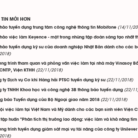
TIN MỚI HƠN
(14/11/20
thảo tuyển dụng trung tâm công nghệ thông tin Mobifone
thảo việc làm Keyence - một trong những tập đoàn sáng tạo nhất t
thảo tuyển dụng kỹ sư của doanh nghiệp Nhật Bản dành cho các bạ
2018)
ng trình tham quan và phỏng vấn việc làm tại nhà máy Vinasoy Bắ
(22/11/2018)
NTP, Viện KTHH
(22/11/2018)
 ty Dịch vụ Cơ khí Hàng hải PTSC tuyển dụng kỹ sư
(22/11
 ty TNHH Khoa học và công nghệ 3B thông báo tuyển dụng
(22/11/2018)
g báo Tuyển dụng của Bộ Ngoại giao năm 2018
ội việc làm tại Việt Nam và Mỹ dành cho các bạn sinh viên Viện C
 tập huấn "Phân tích thị trường lao động: việc làm và khả năng tì
ng trình tuyển dụng giám sát mại vụ tài năng của công ty Unilever 
2018)