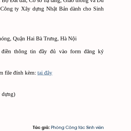
Bộ Đất đai, Cơ sở hạ tầng, Giao thông và Du
Công ty Xây dựng Nhật Bản dành cho Sinh
Phóng, Quận Hai Bà Trưng, Hà Nội
điền thông tin đầy đủ vào form đăng ký
em file đính kèm:
tại đây
y dựng)
Phòng Công tác Sinh viên
Tác giả: