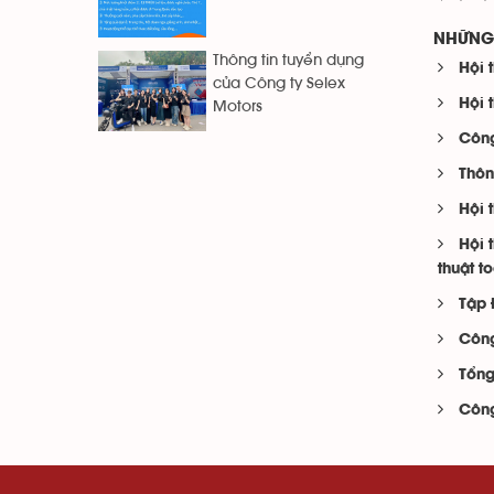
NHỮNG 
Thông tin tuyển dụng
Hội 
của Công ty Selex
Hội 
Motors
Công
Thôn
Hội 
Hội 
thuật t
Tập 
Công
Tổng
Công