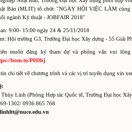
nghiệp Nhật Bản, Trường Đại học Xây dựng phối hợp với 
Nhật Bản (MLIT) tổ chức "NGÀY HỘI VIỆC LÀM cùng 
hối ngành Kỹ thuật - JOBFAIR 2018"
ian: 9:00- 15:00 ngày 24 & 25/11/2018
ểm: Hội trường G3, Trường Đại học Xây dựng - 55 Giải 
viên muốn đăng ký tham dự và phỏng vấn vui lòng 
tps://bom.to/P0Dbj
in chi tiết về chương trình và các vị trí tuyển dụng xin x
ệ:
 Thùy Linh (Phòng Hợp tác Quốc tế, Trường Đại học Xâ
69-1302/ 0936 865 768
linhltt@nuce.edu.vn