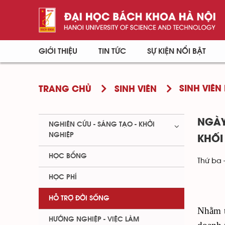
GIỚI THIỆU
TIN TỨC
SỰ KIỆN NỔI BẬT
SINH VIÊN 
TRANG CHỦ
SINH VIÊN
NGÀY
NGHIÊN CỨU - SÁNG TẠO - KHỞI
NGHIỆP
KHỐI
HỌC BỔNG
Thứ ba 
HỌC PHÍ
HỖ TRỢ ĐỜI SỐNG
Nhằm t
HƯỚNG NGHIỆP - VIỆC LÀM