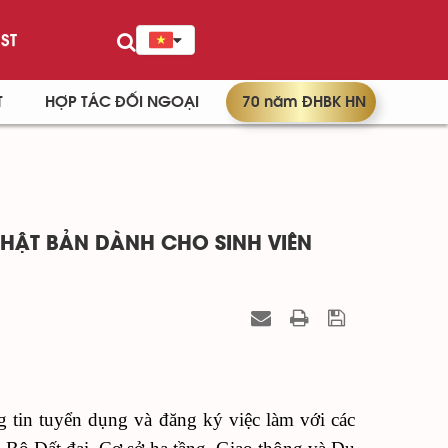
ST
T
HỢP TÁC ĐỐI NGOẠI
70 năm ĐHBK HN
HẬT BẢN DÀNH CHO SINH VIÊN
g tin tuyển dụng và đăng ký việc làm với các