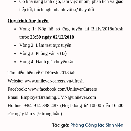
Có khả năng lãnh đạo, làm việc nhóm, phân tích và giao
tiếp tốt, thích nghi nhanh với sự thay đổi
Quy trình ứng tuyển
Vòng 1: Nộp hồ sơ ứng tuyển tại Bit.ly/2018ufresh
trước
23:59 ngày 02/12/2018
Vòng 2: Làm test trực tuyến
Vòng 3: Phỏng vấn sơ bộ
Vòng 4: Đánh giá chuyên sâu
Tìm hiểu thêm về CDFresh 2018 tại:
Website:
www.unilever-careers.vn/ufresh
Facebook:
www.facebook.com/UnileverCareers
Email:
EmployerBranding.UVN@unilever.com
Hotline: +84 914 398 487 (Hoạt động từ 10h00 đến 16h00
các ngày làm việc trong tuần)
Phòng Công tác Sinh viên
Tác giả: