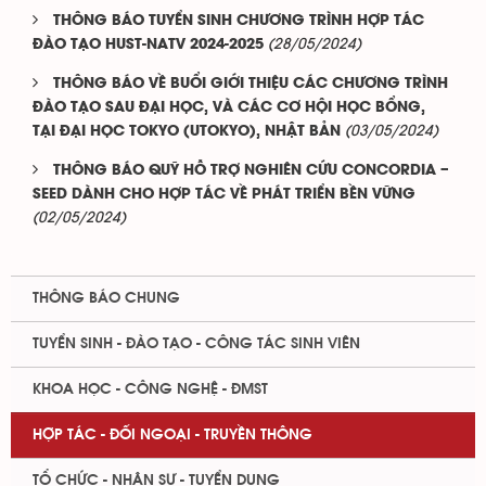
THÔNG BÁO TUYỂN SINH CHƯƠNG TRÌNH HỢP TÁC
(28/05/2024)
ĐÀO TẠO HUST-NATV 2024-2025
THÔNG BÁO VỀ BUỔI GIỚI THIỆU CÁC CHƯƠNG TRÌNH
ĐÀO TẠO SAU ĐẠI HỌC, VÀ CÁC CƠ HỘI HỌC BỔNG,
(03/05/2024)
TẠI ĐẠI HỌC TOKYO (UTOKYO), NHẬT BẢN
THÔNG BÁO QUỸ HỖ TRỢ NGHIÊN CỨU CONCORDIA –
SEED DÀNH CHO HỢP TÁC VỀ PHÁT TRIỂN BỀN VỮNG
(02/05/2024)
THÔNG BÁO CHUNG
TUYỂN SINH - ĐÀO TẠO - CÔNG TÁC SINH VIÊN
KHOA HỌC - CÔNG NGHỆ - ĐMST
HỢP TÁC - ĐỐI NGOẠI - TRUYỀN THÔNG
TỔ CHỨC - NHÂN SỰ - TUYỂN DỤNG