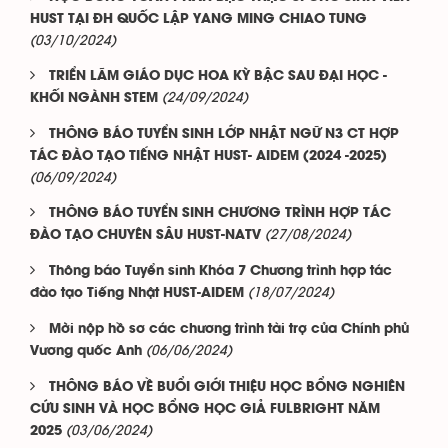
HUST TẠI ĐH QUỐC LẬP YANG MING CHIAO TUNG
(03/10/2024)
TRIỂN LÃM GIÁO DỤC HOA KỲ BẬC SAU ĐẠI HỌC -
(24/09/2024)
KHỐI NGÀNH STEM
THÔNG BÁO TUYỂN SINH LỚP NHẬT NGỮ N3 CT HỢP
TÁC ĐÀO TẠO TIẾNG NHẬT HUST- AIDEM (2024 -2025)
(06/09/2024)
THÔNG BÁO TUYỂN SINH CHƯƠNG TRÌNH HỢP TÁC
(27/08/2024)
ĐÀO TẠO CHUYÊN SÂU HUST-NATV
Thông báo Tuyển sinh Khóa 7 Chương trình hợp tác
(18/07/2024)
đào tạo Tiếng Nhật HUST-AIDEM
Mời nộp hồ sơ các chương trình tài trợ của Chính phủ
(06/06/2024)
Vương quốc Anh
THÔNG BÁO VỀ BUỔI GIỚI THIỆU HỌC BỔNG NGHIÊN
CỨU SINH VÀ HỌC BỔNG HỌC GIẢ FULBRIGHT NĂM
(03/06/2024)
2025