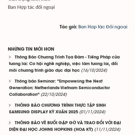
Ban Hợp tác đối ngoại
Ban Hợp tác Đối ngoại
Tác giả:
NHỮNG TIN MỚI HƠN
Thông Báo Chương Trình Tọa Đàm - Tiếng Pháp của
tương lai: Cơ hội nghề nghiệp, việc làm tương lai, đổi
(16/10/2024)
mới chương trình giáo dục đại học
Thông báo Seminar: “Empowering the Next
Generation: Netherlands-Vietnam Semiconductor
(22/10/2024)
Collaboration”
THÔNG BÁO CHƯƠNG TRÌNH THỰC TẬP SINH
(01/11/2024)
SAMSUNG DISPLAY KỲ XUÂN 2025
THÔNG BÁO VỀ BUỔI GẶP GỠ VÀ TRAO ĐỔI VỚI ĐẠI
(11/11/2024)
DIỆN ĐẠI HỌC JOHNS HOPKINS (HOA KỲ)