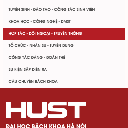
TUYỂN SINH - ĐÀO TẠO - CÔNG TÁC SINH VIÊN
KHOA HỌC - CÔNG NGHỆ - ĐMST
HỢP TÁC - ĐỐI NGOẠI - TRUYỀN THÔNG
TỔ CHỨC - NHÂN SỰ - TUYỂN DỤNG
CÔNG TÁC ĐẢNG - ĐOÀN THỂ
SỰ KIỆN SẮP DIỄN RA
CÂU CHUYỆN BÁCH KHOA