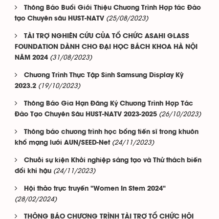
Thông Báo Buổi Giới Thiệu Chương Trình Hợp tác Đào
(25/08/2023)
tạo Chuyên sâu HUST-NATV
TÀI TRỢ NGHIÊN CỨU CỦA TỔ CHỨC ASAHI GLASS
FOUNDATION DÀNH CHO ĐẠI HỌC BÁCH KHOA HÀ NỘI
(31/08/2023)
NĂM 2024
Chương Trình Thực Tập Sinh Samsung Display Kỳ
(19/10/2023)
2023.2
Thông Báo Gia Hạn Đăng Ký Chương Trình Hợp Tác
(26/10/2023)
Đào Tạo Chuyên Sâu HUST-NATV 2023-2025
Thông báo chương trình học bổng tiến sĩ trong khuôn
(24/11/2023)
khổ mạng lưới AUN/SEED-Net
Chuỗi sự kiện Khởi nghiệp sáng tạo và Thử thách biến
(24/11/2023)
đổi khí hậu
Hội thảo trực truyến "Women In Stem 2024"
(28/02/2024)
THÔNG BÁO CHƯƠNG TRÌNH TÀI TRỢ TỔ CHỨC HỘI