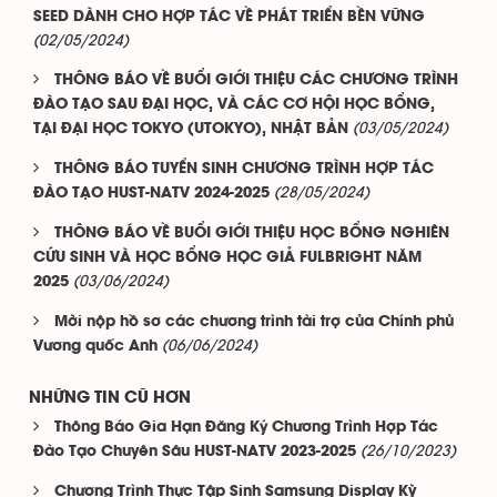
SEED DÀNH CHO HỢP TÁC VỀ PHÁT TRIỂN BỀN VỮNG
(02/05/2024)
THÔNG BÁO VỀ BUỔI GIỚI THIỆU CÁC CHƯƠNG TRÌNH
ĐÀO TẠO SAU ĐẠI HỌC, VÀ CÁC CƠ HỘI HỌC BỔNG,
(03/05/2024)
TẠI ĐẠI HỌC TOKYO (UTOKYO), NHẬT BẢN
THÔNG BÁO TUYỂN SINH CHƯƠNG TRÌNH HỢP TÁC
(28/05/2024)
ĐÀO TẠO HUST-NATV 2024-2025
THÔNG BÁO VỀ BUỔI GIỚI THIỆU HỌC BỔNG NGHIÊN
CỨU SINH VÀ HỌC BỔNG HỌC GIẢ FULBRIGHT NĂM
(03/06/2024)
2025
Mời nộp hồ sơ các chương trình tài trợ của Chính phủ
(06/06/2024)
Vương quốc Anh
NHỮNG TIN CŨ HƠN
Thông Báo Gia Hạn Đăng Ký Chương Trình Hợp Tác
(26/10/2023)
Đào Tạo Chuyên Sâu HUST-NATV 2023-2025
Chương Trình Thực Tập Sinh Samsung Display Kỳ