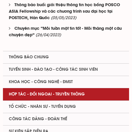
Thông báo buổi giới thiệu thông tin học bổng POSCO
ASIA Fellowship và các chương trình sau đại học tại
(05/05/2023)
POSTECH, Hàn Quốc
Chuyên mục “Mỗi tuần một tin tốt - Mỗi tháng một câu
(26/04/2023)
chuyện đẹp”
THÔNG BÁO CHUNG
TUYỂN SINH - ĐÀO TẠO - CÔNG TÁC SINH VIÊN
KHOA HỌC - CÔNG NGHỆ - ĐMST
HỢP TÁC - ĐỐI NGOẠI - TRUYỀN THÔNG
TỔ CHỨC - NHÂN SỰ - TUYỂN DỤNG
CÔNG TÁC ĐẢNG - ĐOÀN THỂ
SỰ KIỆN SẮP DIỄN RA