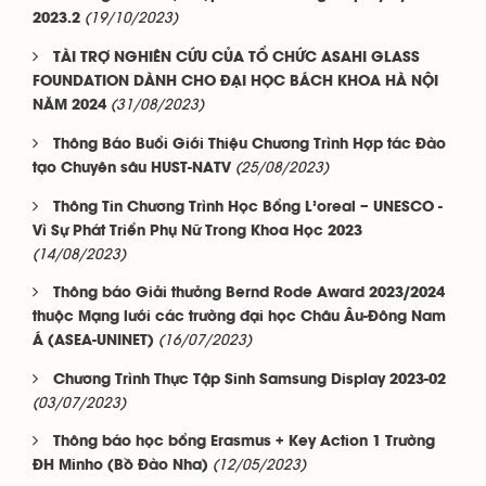
(19/10/2023)
2023.2
TÀI TRỢ NGHIÊN CỨU CỦA TỔ CHỨC ASAHI GLASS
FOUNDATION DÀNH CHO ĐẠI HỌC BÁCH KHOA HÀ NỘI
(31/08/2023)
NĂM 2024
Thông Báo Buổi Giới Thiệu Chương Trình Hợp tác Đào
(25/08/2023)
tạo Chuyên sâu HUST-NATV
Thông Tin Chương Trình Học Bổng L’oreal – UNESCO -
Vì Sự Phát Triển Phụ Nữ Trong Khoa Học 2023
(14/08/2023)
Thông báo Giải thưởng Bernd Rode Award 2023/2024
thuộc Mạng lưới các trường đại học Châu Âu-Đông Nam
(16/07/2023)
Á (ASEA-UNINET)
Chương Trình Thực Tập Sinh Samsung Display 2023-02
(03/07/2023)
Thông báo học bổng Erasmus + Key Action 1 Trường
(12/05/2023)
ĐH Minho (Bồ Đào Nha)