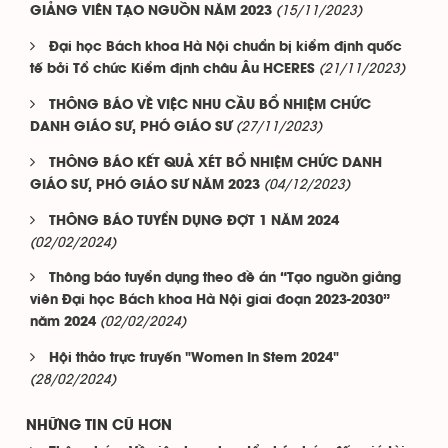
(15/11/2023)
GIẢNG VIÊN TẠO NGUỒN NĂM 2023
Đại học Bách khoa Hà Nội chuẩn bị kiểm định quốc
(21/11/2023)
tế bởi Tổ chức Kiểm định châu Âu HCERES
THÔNG BÁO VỀ VIỆC NHU CẦU BỔ NHIỆM CHỨC
(27/11/2023)
DANH GIÁO SƯ, PHÓ GIÁO SƯ
THÔNG BÁO KẾT QUẢ XÉT BỔ NHIỆM CHỨC DANH
(04/12/2023)
GIÁO SƯ, PHÓ GIÁO SƯ NĂM 2023
THÔNG BÁO TUYỂN DỤNG ĐỢT 1 NĂM 2024
(02/02/2024)
Thông báo tuyển dụng theo đề án “Tạo nguồn giảng
viên Đại học Bách khoa Hà Nội giai đoạn 2023-2030”
(02/02/2024)
năm 2024
Hội thảo trực truyến "Women In Stem 2024"
(28/02/2024)
NHỮNG TIN CŨ HƠN