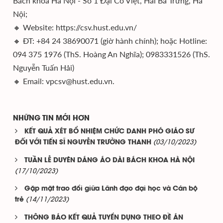
Bách khoa Hà Nội - Số 1 Đại Cồ Việt, Hai Bà Trưng, Hà
Nội;
🔸 Website: https://csv.hust.edu.vn/
🔸 ĐT: +84 24 38690071 (giờ hành chính); hoặc Hotline:
094 375 1976 (ThS. Hoàng An Nghĩa); 0983331526 (ThS.
Nguyễn Tuấn Hải)
🔸 Email: vpcsv@hust.edu.vn.
NHỮNG TIN MỚI HƠN
KẾT QUẢ XÉT BỔ NHIỆM CHỨC DANH PHÓ GIÁO SƯ
(03/10/2023)
ĐỐI VỚI TIẾN SĨ NGUYỄN TRƯỜNG THANH
TUẦN LỄ DUYÊN DÁNG ÁO DÀI BÁCH KHOA HÀ NỘI
(17/10/2023)
Gặp mặt trao đổi giữa Lãnh đạo đại học và Cán bộ
(14/11/2023)
trẻ
THÔNG BÁO KẾT QUẢ TUYỂN DỤNG THEO ĐỀ ÁN