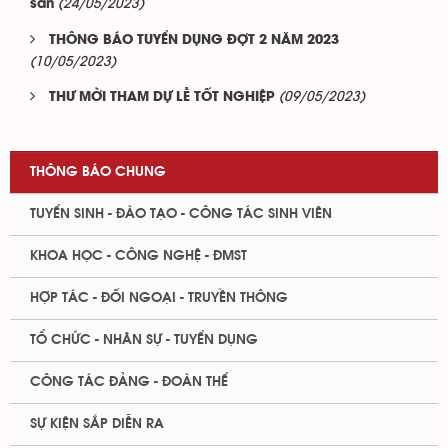
(24/05/2023)
sản
THÔNG BÁO TUYỂN DỤNG ĐỢT 2 NĂM 2023
(10/05/2023)
(09/05/2023)
THƯ MỜI THAM DỰ LỄ TỐT NGHIỆP
THÔNG BÁO CHUNG
TUYỂN SINH - ĐÀO TẠO - CÔNG TÁC SINH VIÊN
KHOA HỌC - CÔNG NGHỆ - ĐMST
HỢP TÁC - ĐỐI NGOẠI - TRUYỀN THÔNG
TỔ CHỨC - NHÂN SỰ - TUYỂN DỤNG
CÔNG TÁC ĐẢNG - ĐOÀN THỂ
SỰ KIỆN SẮP DIỄN RA