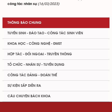
(16/03/2023)
công tác nhân sự
THÔNG BÁO CHUNG
TUYỂN SINH - ĐÀO TẠO - CÔNG TÁC SINH VIÊN
KHOA HỌC - CÔNG NGHỆ - ĐMST
HỢP TÁC - ĐỐI NGOẠI - TRUYỀN THÔNG
TỔ CHỨC - NHÂN SỰ - TUYỂN DỤNG
CÔNG TÁC ĐẢNG - ĐOÀN THỂ
SỰ KIỆN SẮP DIỄN RA
CÂU CHUYỆN BÁCH KHOA