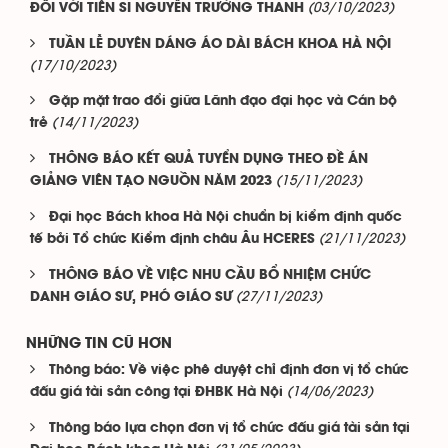
(03/10/2023)
ĐỐI VỚI TIẾN SĨ NGUYỄN TRƯỜNG THANH
TUẦN LỄ DUYÊN DÁNG ÁO DÀI BÁCH KHOA HÀ NỘI
(17/10/2023)
Gặp mặt trao đổi giữa Lãnh đạo đại học và Cán bộ
(14/11/2023)
trẻ
THÔNG BÁO KẾT QUẢ TUYỂN DỤNG THEO ĐỀ ÁN
(15/11/2023)
GIẢNG VIÊN TẠO NGUỒN NĂM 2023
Đại học Bách khoa Hà Nội chuẩn bị kiểm định quốc
(21/11/2023)
tế bởi Tổ chức Kiểm định châu Âu HCERES
THÔNG BÁO VỀ VIỆC NHU CẦU BỔ NHIỆM CHỨC
(27/11/2023)
DANH GIÁO SƯ, PHÓ GIÁO SƯ
NHỮNG TIN CŨ HƠN
Thông báo: Về việc phê duyệt chỉ định đơn vị tổ chức
(14/06/2023)
đấu giá tài sản công tại ĐHBK Hà Nội
Thông báo lựa chọn đơn vị tổ chức đấu giá tài sản tại