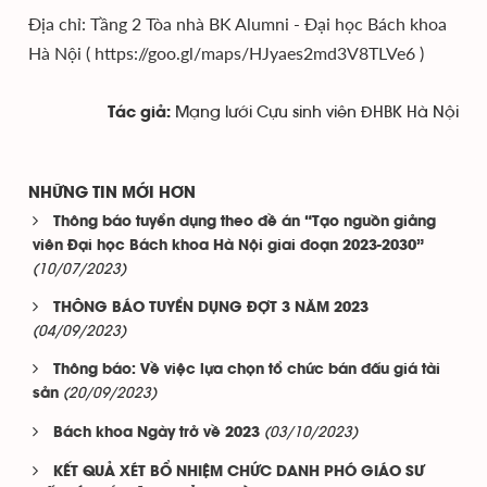
Địa chỉ: Tầng 2 Tòa nhà BK Alumni - Đại học Bách khoa
Hà Nội ( https://goo.gl/maps/HJyaes2md3V8TLVe6 )
Mạng lưới Cựu sinh viên ĐHBK Hà Nội
Tác giả:
NHỮNG TIN MỚI HƠN
Thông báo tuyển dụng theo đề án “Tạo nguồn giảng
viên Đại học Bách khoa Hà Nội giai đoạn 2023-2030”
(10/07/2023)
THÔNG BÁO TUYỂN DỤNG ĐỢT 3 NĂM 2023
(04/09/2023)
Thông báo: Về việc lựa chọn tổ chức bán đấu giá tài
(20/09/2023)
sản
(03/10/2023)
Bách khoa Ngày trở về 2023
KẾT QUẢ XÉT BỔ NHIỆM CHỨC DANH PHÓ GIÁO SƯ