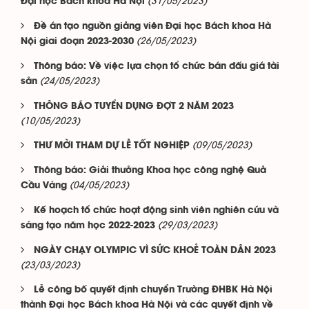
(31/05/2023)
Đại học Bách khoa Hà Nội
Đề án tạo nguồn giảng viên Đại học Bách khoa Hà
(26/05/2023)
Nội giai đoạn 2023-2030
Thông báo: Về việc lựa chọn tổ chức bán đấu giá tài
(24/05/2023)
sản
THÔNG BÁO TUYỂN DỤNG ĐỢT 2 NĂM 2023
(10/05/2023)
(09/05/2023)
THƯ MỜI THAM DỰ LỄ TỐT NGHIỆP
Thông báo: Giải thưởng Khoa học công nghệ Quả
(04/05/2023)
Cầu Vàng
Kế hoạch tổ chức hoạt động sinh viên nghiên cứu và
(29/03/2023)
sáng tạo năm học 2022-2023
NGÀY CHẠY OLYMPIC VÌ SỨC KHOẺ TOÀN DÂN 2023
(23/03/2023)
Lễ công bố quyết định chuyển Trường ĐHBK Hà Nội
thành Đại học Bách khoa Hà Nội và các quyết định về