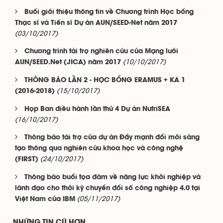
Buổi giới thiệu thông tin về Chương trình Học bổng
Thạc sĩ và Tiến sĩ Dự án AUN/SEED-Net năm 2017
(03/10/2017)
Chương trình tài trợ nghiên cứu của Mạng lưới
(10/10/2017)
AUN/SEED.Net (JICA) năm 2017
THÔNG BÁO LẦN 2 - HỌC BỔNG ERAMUS + KA 1
(15/10/2017)
(2016-2018)
Họp Ban điều hành lần thứ 4 Dự án NutriSEA
(16/10/2017)
Thông báo tài trợ của dự án Đẩy mạnh đổi mới sáng
tạo thông qua nghiên cứu khoa học và công nghệ
(24/10/2017)
(FIRST)
Thông báo buổi tọa đàm về năng lực khởi nghiệp và
lãnh đạo cho thời kỳ chuyển đổi số công nghiệp 4.0 tại
(05/11/2017)
Việt Nam của IBM
NHỮNG TIN CŨ HƠN