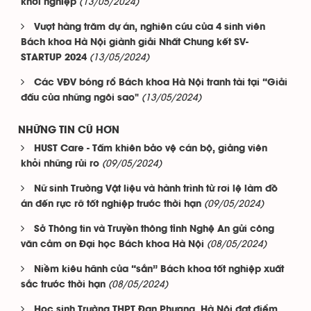
(13/05/2024)
khởi nghiệp
Vượt hàng trăm dự án, nghiên cứu của 4 sinh viên
Bách khoa Hà Nội giành giải Nhất Chung kết SV-
(13/05/2024)
STARTUP 2024
Các VĐV bóng rổ Bách khoa Hà Nội tranh tài tại “Giải
(13/05/2024)
đấu của những ngôi sao"
NHỮNG TIN CŨ HƠN
HUST Care - Tấm khiên bảo vệ cán bộ, giảng viên
(09/05/2024)
khỏi những rủi ro
Nữ sinh Trường Vật liệu và hành trình từ rơi lệ làm đồ
(09/05/2024)
án đến rực rỡ tốt nghiệp trước thời hạn
Sở Thông tin và Truyền thông tỉnh Nghệ An gửi công
(08/05/2024)
văn cảm ơn Đại học Bách khoa Hà Nội
Niềm kiêu hãnh của “sắn” Bách khoa tốt nghiệp xuất
(08/05/2024)
sắc trước thời hạn
Học sinh Trường THPT Đan Phượng, Hà Nội đạt điểm