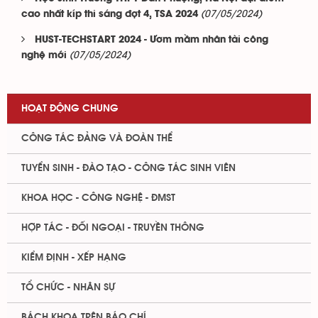
(07/05/2024)
cao nhất kíp thi sáng đợt 4, TSA 2024
HUST-TECHSTART 2024 - Ươm mầm nhân tài công
(07/05/2024)
nghệ mới
HOẠT ĐỘNG CHUNG
CÔNG TÁC ĐẢNG VÀ ĐOÀN THỂ
TUYỂN SINH - ĐÀO TẠO - CÔNG TÁC SINH VIÊN
KHOA HỌC - CÔNG NGHỆ - ĐMST
HỢP TÁC - ĐỐI NGOẠI - TRUYỀN THÔNG
KIỂM ĐỊNH - XẾP HẠNG
TỔ CHỨC - NHÂN SỰ
BÁCH KHOA TRÊN BÁO CHÍ