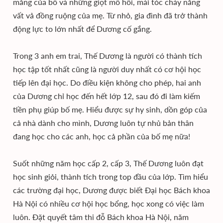
măng của bố và những giọt mồ hôi, mái tóc cháy nắng
vất vả đồng ruộng của mẹ. Từ nhỏ, gia đình đã trở thành
động lực to lớn nhất để Dương cố gắng.
Trong 3 anh em trai, Thế Dương là người có thành tích
học tập tốt nhất cũng là người duy nhất có cơ hội học
tiếp lên đại học. Do điều kiện không cho phép, hai anh
của Dương chỉ học đến hết lớp 12, sau đó đi làm kiếm
tiền phụ giúp bố mẹ. Hiểu được sự hy sinh, dồn góp của
cả nhà dành cho mình, Dương luôn tự nhủ bản thân
đang học cho các anh, học cả phần của bố mẹ nữa!
Suốt những năm học cấp 2, cấp 3, Thế Dương luôn đạt
học sinh giỏi, thành tích trong top đầu của lớp. Tìm hiểu
các trường đại học, Dương được biết Đại học Bách khoa
Hà Nội có nhiều cơ hội học bổng, học xong có việc làm
luôn. Đặt quyết tâm thi đỗ Bách khoa Hà Nội, năm