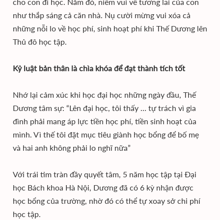
cho con đi học. Năm đó, niềm vui về tương lai của con
như thắp sáng cả căn nhà. Nụ cười mừng vui xóa cả
những nỗi lo về học phí, sinh hoạt phí khi Thế Dương lên
Thủ đô học tập.
Kỷ luật bản thân là chìa khóa để đạt thành tích tốt
Nhớ lại cảm xúc khi học đại học những ngày đầu, Thế
Dương tâm sự: “Lên đại học, tôi thấy … tự trách vì gia
đình phải mang áp lực tiền học phí, tiền sinh hoạt của
mình. Vì thế tôi đặt mục tiêu giành học bổng để bố mẹ
và hai anh không phải lo nghĩ nữa”
Với trái tim tràn đầy quyết tâm, 5 năm học tập tại Đại
học Bách khoa Hà Nội, Dương đã có 6 kỳ nhận được
học bổng của trường, nhờ đó có thể tự xoay sở chi phí
học tập.