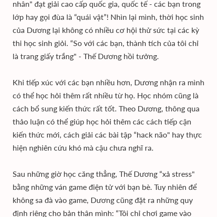
nhân" đạt giải cao cấp quốc gia, quốc tế - các bạn trong
lớp hay gọi đùa là “quái vật”! Nhìn lại mình, thời học sinh
của Dương lại không có nhiều cơ hội thử sức tại các kỳ
thi học sinh giỏi. “So với các bạn, thành tích của tôi chỉ
là trang giấy trắng" - Thế Dương hồi tưởng.
Khi tiếp xúc với các bạn nhiều hơn, Dương nhận ra mình
có thể học hỏi thêm rất nhiều từ họ. Học nhóm cũng là
cách bổ sung kiến thức rất tốt. Theo Dương, thông qua
thảo luận có thể giúp học hỏi thêm các cách tiếp cận
kiến thức mới, cách giải các bài tập “hack não" hay thực
hiện nghiên cứu khó mà cậu chưa nghĩ ra.
Sau những giờ học căng thẳng, Thế Dương “xả stress"
bằng những ván game điện tử với bạn bè. Tuy nhiên để
không sa đà vào game, Dương cũng đặt ra những quy
định riêng cho bản thân mình: “Tôi chỉ chơi game vào