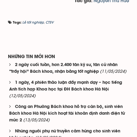
Nguyễn Thu Huệ
Tác giả:
Lễ tốt nghiệp
,
CTSV
Tags:
NHỮNG TIN MỚI HƠN
2 ngày cuối tuần, hơn 2.400 tân kỹ sư, tân cử nhân
(11/05/2024)
“trẩy hội” Bách khoa, nhận bằng tốt nghiệp
1 ngày, 4 phiên thảo luận đẩy mạnh dạy – học tiếng
Anh tích hợp Khoa học tại ĐH Bách khoa Hà Nội
(12/05/2024)
Công an Phường Bách khoa hỗ trợ cán bộ, sinh viên
Bách khoa Hà Nội kích hoạt tài khoản định danh điện tử
(13/05/2024)
mức 2
Những người phụ nữ truyền cảm hứng cho sinh viên