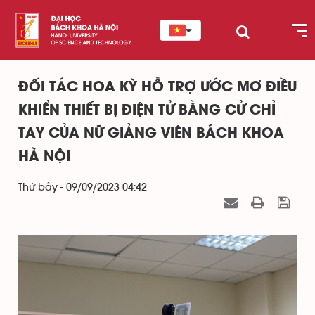
ĐỐI TÁC HOA KỲ HỖ TRỢ ƯỚC MƠ ĐIỀU
KHIỂN THIẾT BỊ ĐIỆN TỬ BẰNG CỬ CHỈ
TAY CỦA NỮ GIẢNG VIÊN BÁCH KHOA
HÀ NỘI
Thứ bảy - 09/09/2023 04:42