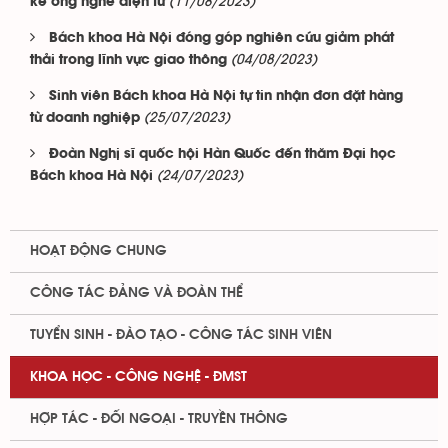
(11/08/2023)
kế ống nghe điện tử
Bách khoa Hà Nội đóng góp nghiên cứu giảm phát
(04/08/2023)
thải trong lĩnh vực giao thông
Sinh viên Bách khoa Hà Nội tự tin nhận đơn đặt hàng
(25/07/2023)
từ doanh nghiệp
Đoàn Nghị sĩ quốc hội Hàn Quốc đến thăm Đại học
(24/07/2023)
Bách khoa Hà Nội
HOẠT ĐỘNG CHUNG
CÔNG TÁC ĐẢNG VÀ ĐOÀN THỂ
TUYỂN SINH - ĐÀO TẠO - CÔNG TÁC SINH VIÊN
KHOA HỌC - CÔNG NGHỆ - ĐMST
HỢP TÁC - ĐỐI NGOẠI - TRUYỀN THÔNG