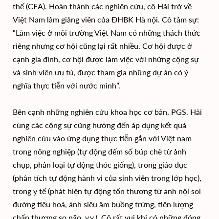
thế (CEA). Hoàn thành các nghiên cứu, cô Hải trở về
Việt Nam làm giảng viên của ĐHBK Hà nội. Cô tâm sự:
“Làm việc ở môi trường Việt Nam có những thách thức
riêng nhưng cơ hội cũng lại rất nhiều. Cơ hội được ở
cạnh gia đình, cơ hội được làm việc với những cộng sự
và sinh viên ưu tú, được tham gia những dự án có ý
nghĩa thực tiễn với nước mình”.
Bên cạnh những nghiên cứu khoa học cơ bản, PGS. Hải
cùng các cộng sự cũng hướng đến áp dụng kết quả
nghiên cứu vào ứng dụng thực tiễn gắn với Việt nam
trong nông nghiệp (tự động đếm số búp chè từ ảnh
chụp, phân loại tự động thóc giống), trong giáo dục
(phân tích tự động hành vi của sinh viên trong lớp học),
trong y tế (phát hiện tự động tổn thương từ ảnh nội soi
đường tiêu hoá, ảnh siêu âm buồng trứng, tiên lượng
chấn thương sọ não, v.v.). Cô rất vui khi có những đóng