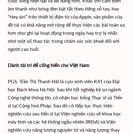
cuộc sống hiện đại và dễ dàng hơn. Khác với cảm biến
âm thanh như bóng đèn bật tắt theo tiếng vỗ tay, hay
“Hey siri” trên thiết bị điện tử của Apple, sản phẩm của
đề tài có khả năng mở rộng để thực hiện các bài toán xa
hơn như ghi lại hoạt động trong ngày hay trợ lý nhắc
nhở một số thao tác trong chăm sóc sức khoẻ đối với
người cao tuổi.
Dành tài trí để cống hiến cho Việt Nam
PGS. Trần Thị Thanh Hải là cựu sinh viên K41 của Đại
học Bách khoa Hà Nội. Sau khi tổt nghiệp kỹ sư ngành
Công nghệ thông tin, cô nhận học bổng Thạc sĩ và Tiến
sĩ tại Cộng hoà Pháp. Sau đó cô tiếp tục thực hiện
nghiên cứu sau tiến sĩ tại Viện nghiên cứu về khoa học
máy tính và các hệ thống ngẫu nhiên (IRISA) và Viện
nghiên cứu năng lượng nguyên tử và năng lượng thay